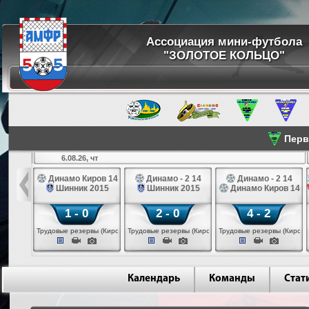
Ассоциация мини-футбола
"ЗОЛОТОЕ КОЛЬЦО"
Перве
6.08.26, чт
а 14
Динамо Киров 14
Динамо - 2 14
Динамо - 2 14
лые 14
Шинник 2015
Шинник 2015
Динамо Киров 14
1 - 0
2 - 0
4 - 2
еповец)
Трудовые резервы (Киров)
Трудовые резервы (Киров)
Трудовые резервы (Киров)
Календарь
Команды
Стат