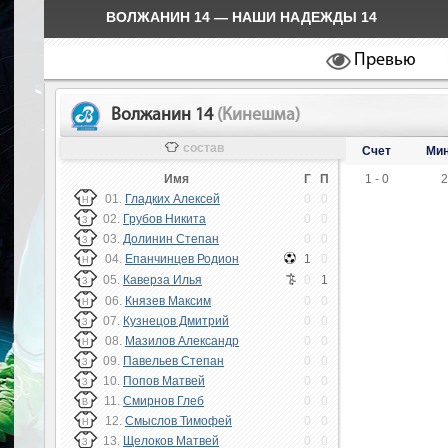
ВОЛЖАНИН 14 — НАШИ НАДЕЖДЫ 14
Превью
Волжанин 14
(Кинешма)
состав
Счет
Мин
Имя
Г
П
1 - 0
2
01.
Гладких Алексей
0
0
Н
02.
Грубов Никита
0
0
З
03.
Долинин Степан
0
0
З
04.
Епанчинцев Родион
1
0
Н
05.
Каверза Илья
0
1
З
06.
Князев Максим
0
0
Н
07.
Кузнецов Дмитрий
0
0
З
08.
Мазилов Александр
0
0
Н
09.
Павельев Степан
0
0
З
10.
Попов Матвей
0
0
З
11.
Смирнов Глеб
0
0
В
12.
Смыслов Тимофей
0
0
Н
13.
Щелоков Матвей
0
0
З