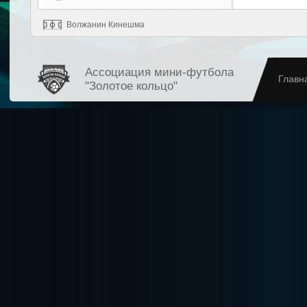
Волжанин Кинешма
Ассоциация мини-футбола
Главн
"Золотое кольцо"