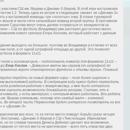
ол.
 участием СШ им. Ярцева и Динамо-3 (Киров). В этой игре костромская
счетом 1:2. Теперь одна из интриг в следующем: сможет ли «Динамо-3»
ять у костромской команды три «золотых» очка. В плане турнирной
» вошли в число пяти сильнейших команд второй группы. В противном
ерия Суратова могут очень далеко оторваться от конкурентов за
пион – СШ по футболу (Владимир) уже растерял достаточно много
ебованиям нового тренера Егора Хохлова, который работает с данным
дения выходить на большое, поэтому во Владимире в отличие от всех
инке поля, а от одной штрафной площади до другой. Это позволит
утбола в формате 11х11.
 полю и основная цель – подготовить команду для формата 11х11 –
ир)
Егор Хохлов
. – Домашние матчи мы играем от штрафной до
направление ворот стандартного футбола и объемы другие. Плавный
трудно перейти на новый формат игры – поле более широкое и
ъем выполняемой работы. В следующем году нужно будет переходить
 года рождения работаю с января месяца, и мне было интересно
акже оценить возможности ближайшего резерва. Считаю, что в
я команда, и есть материал, с которым можно работать. Все ребята
 им. Ярцева ключевыми, потому что каждый матч – ключевой.
сь. Во второй части Первенства будет интересно посмотреть на все
» и «Динамо-3».
рактически все ясно, то за пятое место поведут борьбу сразу четыре
(Кострома), «Динамо-3 (Киров) и СШ «Текстильщик. Ивановская
я, но по словам тренера Дениса Дейнеко сделает все возможное,
вание от пятого места не критическое – всего пять очков при двух