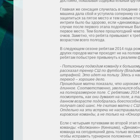
достойно, показывая содержательный футб
Главная же сенсация случилась в поединке с
машина дала сбой и уступила сопернику со 
зацепиться за пятое место и тем самым отн
интриги было бы здорово, если «динамовцы
случае после первого этапа подопечные Вал
первое место. Тем более прошлогодний чем
очков. Заметно, что ребята привыкают к тр
возрастом всего полгода.
В следующем сезоне ребятам 2014 года рож
других городов матчи проходят не на полов
ребятам побыстрее привыкнуть к реалиям ф
- Потихоньку подводим команду к большому
рассказал тренер СШ по футболу (Владим
штрафной. Это идет на пользу. Здесь и 
переход – хорошее дело.
Прошедшие матчи показали, что игрокам 
длинное. Соответственно, увеличился об
на полноразмерное поле. С ребятами 2014
посмотреть, как они думают на поле, а т
данном возрасте подобралась боеспособна
получат свой шанс. Не считаю матчи с СШ
Отдельно на эти встречи не настраивали
кировские команды, а не только на «Юниор
Если с четырьмя путевками во второй этап п
команды: «Волжанин» (Кинешма), «Динамо» 
команда на сегодняшний день только восьма
чтобы исправить турнирное положение. Отста