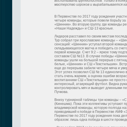
воспитывать футболистов. Только в конк
мастерство игроков и вырабатывается х
В Первенстве по 2017 году рождения участ
четыре команды, которые повели борьбу за
«Шинник». Во вторую группу, где команды 
«Наши Надежды» и СШ-13 красные.
Лидеров расставил по своим местам после
Тур собрал три ярославские команды – «Шин
сенсаций: «Шинник» уступал второй команде
складывающегося матча и победить со счет
первой команде. Счет 9:2 – яркое тому под
составом СШ №13. В случае победы «Шинник
команды ушли на большой перерыв с пятна
белые, «Шинник» и СШ «Текстильшик». Вст
еще до перерыва забили четыре мяча и уве
Этот успех позволил СШ № 13 единолично в
стать очень жарким, а оценка ошибки возра
воспитанники СШ «Текстильщик» не просто н
интересный, атакующий футбол. Видна рука
контролировать мяч и выводит длинными п
Пучкова.
Внизу турнирной таблицы три команды – «
(Кинешма). Пока эти коллективы уступают 
владимирской команды, которую полгода на
приводивший к победе в Первенстве АМФ «З
Первенстве по 2017 году рождения пока де
образом: лишь одна победа в шести провед