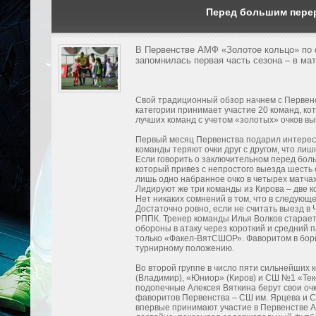
Перед большим пер
В Первенстве АМФ «Золотое кольцо» по
запомнилась первая часть сезона – в ма
Свой традиционный обзор начнем с Первенст
категории принимает участие 20 команд, кот
лучших команд с учетом «золотых» очков вы
Первый месяц Первенства подарил интересн
команды теряют очки друг с другом, что лиш
Если говорить о заключительном перед бол
который привез с непростого выезда шесть
лишь одно набранное очко в четырех матча
Лидируют же три команды из Кирова – две 
Нет никаких сомнений в том, что в следующ
Достаточно ровно, если не считать выезд 
РППК. Тренер команды Илья Волков старае
обороны в атаку через короткий и средний 
только «Факел-ВятСШОР». Фаворитом в борьб
турнирному положению.
Во второй группе в число пяти сильнейших
(Владимир), «Юниор» (Киров) и СШ №1 «Тек
подопечные Алексея Вяткина берут свои очк
фаворитов Первенства – СШ им. Ярцева и С
впервые принимают участие в Первенстве А