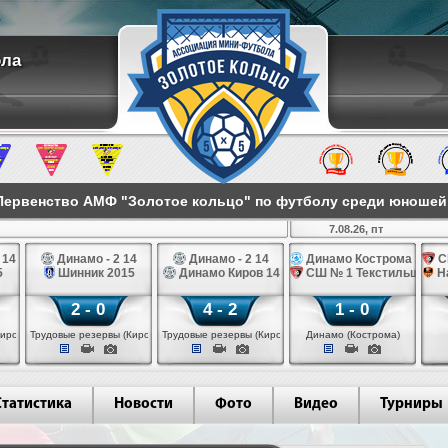
ола
ервенство АМФ "Золотое кольцо" по футболу среди юношей 2
7.08.26, пт
 14
Динамо - 2 14
Динамо - 2 14
Динамо Кострома 14
С
5
Шинник 2015
Динамо Киров 14
СШ № 1 Текстильщик 1
Н
2 - 0
4 - 2
1 - 0
иров)
Трудовые резервы (Киров)
Трудовые резервы (Киров)
Динамо (Кострома)
Статистика
Новости
Фото
Видео
Турниры