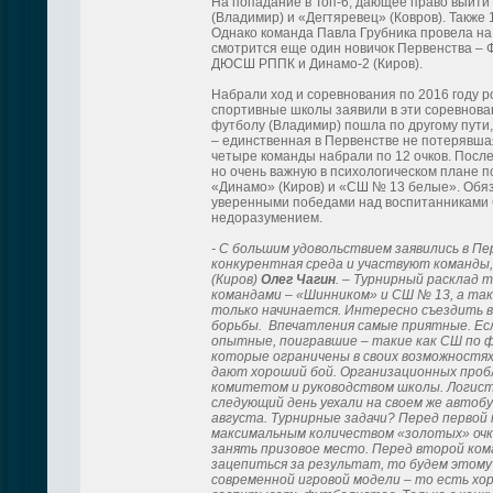
На попадание в Топ-6, дающее право выйти
(Владимир) и «Дегтяревец» (Ковров). Также
Однако команда Павла Грубника провела на
смотрится еще один новичок Первенства – Ф
ДЮСШ РППК и Динамо-2 (Киров).
Набрали ход и соревнования по 2016 году ро
спортивные школы заявили в эти соревнова
футболу (Владимир) пошла по другому пути
– единственная в Первенстве не потерявшая 
четыре команды набрали по 12 очков. Посл
но очень важную в психологическом плане п
«Динамо» (Киров) и «СШ № 13 белые». Обяз
уверенными победами над воспитанниками 
недоразумением.
- С большим удовольствием заявились в П
конкурентная среда и участвуют команды
(Киров)
Олег Чагин
. – Турнирный расклад т
командами – «Шинником» и СШ № 13, а такж
только начинается. Интересно съездить в 
борьбы. Впечатления самые приятные. Есл
опытные, поигравшие – такие как СШ по ф
которые ограничены в своих возможностях 
дают хороший бой. Организационных пробл
комитетом и руководством школы. Логист
следующий день уехали на своем же автобус
августа. Турнирные задачи? Перед первой
максимальным количеством «золотых» очко
занять призовое место. Перед второй ком
зацепиться за результат, то будем этом
современной игровой модели – то есть хор