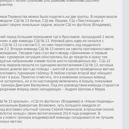
уренции с более сильными или равными командами растет
арактер.
ников Первенства можно было поделить на две группы. В первую вошли
 медали: СШ № 13 белые, СШ им. Ярцева, СШ «Текстильщик» и
решают скорее локальные задачи, вошли СШ по футболу (Владимир),
дний перед большим перерывом тур в Ярославле, прошедший 2 июля.
ник» и две команды СШ № 13. Игровой день едва не начался с
 СШ № 13 со счетом 0:2, но смог переломить ход неудачного
ом 3:2. Вторая команда СШ № 13 ничего не смогла противопоставить
тверждение. Гвоздем тура стал матч между «Шинником» и первым
а» турнирная ситуация обострялась бы до предела и сразу три
дцатью набранными очками после шести проведённых игр - СШ-13
реча лидеров прошла по сценарию воспитанников СШ № 13, которые
ренно довели матч до победы – шестой в шести проведенных матчах.
озглавить турнирную таблицу. В любом случае второй круг обещает
стает в разы. Приятно отметить, что в компании сильных команд
е затерялись, но и по-настоящему включились в борьбу, показывая
 тренера Дмитрия Валиулина. Под его руководством команда старается
ередачами вперед своих нападающих – Андрея Шилова и Марка
СШ № 13 красные», «СШ по футболу» (Владимир) и «Наши Надежды»
признанным фаворитам. Возможно, чуть большего ожидали от
зад возглавил опытный тренер Сергей Никоноров, в прошлом сезоне
олотое кольцо» своих воспитанников 2014 года рождения. В
ла у нового тренера владимирской команды складываются не лучшим
енных матчах.