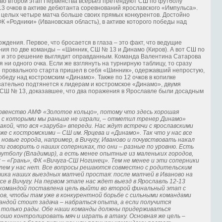
 во второй этап Первенства всерьез претендуют СШ по футболу
 13 очков в активе дебютанта соревнований ярославского «Импульса».
 целых четыре матча больше своих прямых конкурентов. Достойно
К «Родники» (Ивановская область), в активе которого победы над
ждения. Первое, что бросается в глаза – это факт, что ведущие
ния по две команды – «Шинник, СШ № 13 и Динамо (Киров). А вот СШ по
, и это решение выглядит оправданным. Команда Валентина Сатарова
ни одного очка. Если же взглянуть на турнирную таблицу, то сразу
е провального старта пришел в себя «Шинник», одержавший непростую,
обеду над костромским «Динамо». Также по 12 очков в копилке
ательно подтянется к лидерам и костромское «Динамо», двумя
СШ № 13, доказавшее, что два поражения в Ярославле были досадным
ервенство АМФ «Золотое кольцо», потому что здесь хорошая
, с которыми мы раньше не играли, – отметил тренер Динамо»
акой, что вся «заруба» впереди. Нас ждут встречи с ярославскими
е с костромскими – СШ им. Ярцева и «Динамо». Так что у нас все
новые города, например, в Вичугу, Иваново и почувствовать накал
и говорить о наших соперниках, то они – разные по уровню. Есть
утболу (Владимир), а есть менее опытные из маленьких городов,
– «Грань», ФК «Вичуга-СШ Ногинец». Тем не менее и эти соперники
ем у нас нет. Все вопросы решаются совместно с родительским
ика наших выездных матчей простая: после матчей в Иваново на
е в Вичугу. На первом этапе нас ждет выезд в Ярославль 12-13
 командой поставлена цель выйти во второй финальный этап с
в, чтобы там уже в конкурентной борьбе с сильными командами
андой стоит задача – набраться опыта, а если получится
у только рады. Обе наши команды должны придерживаться
ошо контролировать мяч и играть в атаку. Основная же цель –