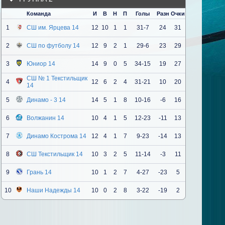
Команда
И
В
Н
П
Голы
Разн
Очки
1
СШ им. Ярцева 14
12
10
1
1
31-7
24
31
2
СШ по футболу 14
12
9
2
1
29-6
23
29
3
Юниор 14
14
9
0
5
34-15
19
27
СШ № 1 Текстильщик
4
12
6
2
4
31-21
10
20
14
5
Динамо - 3 14
14
5
1
8
10-16
-6
16
6
Волжанин 14
10
4
1
5
12-23
-11
13
7
Динамо Кострома 14
12
4
1
7
9-23
-14
13
8
СШ Текстильщик 14
10
3
2
5
11-14
-3
11
9
Грань 14
10
1
2
7
4-27
-23
5
10
Наши Надежды 14
10
0
2
8
3-22
-19
2