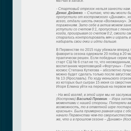
матчах в запасе.
- Стартовый отрезок нельзя занести нам 
Денис Дейнеко
. – Считаю, что мы могли б
пропустили от костромского «Динамо», х
всего, отдали шесть очков «Волжанину». 
поражениям. Зато себе в актив можем зан
уступили со счетом 0:1, пропустив с пен
когда, проигрывая со счетом 0:2, смогли с
старались контролировать мяч и играть в
набирать свои очки и идти дальше.
В Первенстве по 2015 году убежали вперед 
фаворита сезона одержали 20 побед в 20 ма
практически решен. Если победные серии яр
старт СШ № 6 стал не то, что неожиданным,
воспитанник череповецкой «Фортуны» - Гле
космос Степана Кутюгова – абсолютно лучш
можно будет сделать только после августовс
№ 13 (Ярославль). По ходу июньского отрез
из которых был сыгран 15 июня со сверстн
Игоря Елкина уйти на перерыв на первом ме
- На мой взгляд, в этой игре мы не заслуж
(Кострома)
Василий Провкин
. – Игра зап
моментами с нашей стороны. Потеряли важ
возможность, то в ответной игре постара
красные». Была примерно равная игра с об
начало Первенства чем-то сверхъестеств
же, что и в прошлом сезоне – Динамо» (Кос