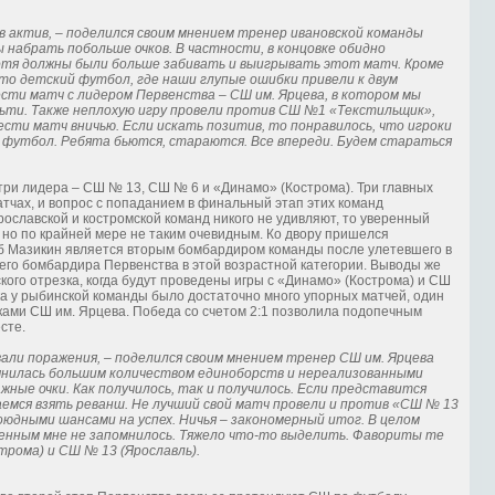
в актив, – поделился своим мнением тренер ивановской команды
ы набрать побольше очков. В частности, в концовке обидно
отя должны были больше забивать и выигрывать этот матч. Кроме
Это детский футбол, где наши глупые ошибки привели к двум
ести матч с лидером Первенства – СШ им. Ярцева, в котором мы
альти. Также неплохую игру провели против СШ №1 «Текстильщик»,
вести матч вничью. Если искать позитив, то понравилось, что игроки
 футбол. Ребята бьются, стараются. Все впереди. Будем стараться
три лидера – СШ № 13, СШ № 6 и «Динамо» (Кострома). Три главных
тчах, и вопрос с попаданием в финальный этап этих команд
ославской и костромской команд никого не удивляют, то уверенный
 но по крайней мере не таким очевидным. Ко двору пришелся
б Мазикин является вторым бомбардиром команды после улетевшего в
его бомбардира Первенства в этой возрастной категории. Выводы же
кого отрезка, когда будут проведены игры с «Динамо» (Кострома) и СШ
ка у рыбинской команды было достаточно много упорных матчей, один
иками СШ им. Ярцева. Победа со счетом 2:1 позволила подопечным
сте.
ивали поражения, – поделился своим мнением тренер СШ им. Ярцева
омнилась большим количеством единоборств и нереализованными
ные очки. Как получилось, так и получилось. Если представится
емся взять реванш. Не лучший свой матч провели и против «СШ № 13
оюдными шансами на успех. Ничья – закономерный итог. В целом
енным мне не запомнилось. Тяжело что-то выделить. Фавориты те
трома) и СШ № 13 (Ярославль).