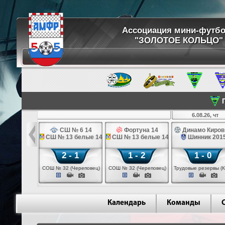
Ассоциация мини-футб
"ЗОЛОТОЕ КОЛЬЦО"
П
8.26, ср
6.08.26, чт
ртуна 14
СШ № 6 14
Фортуна 14
Динамо Киров
 № 6 14
СШ № 13 белые 14
СШ № 13 белые 14
Шинник 201
 - 2
2 - 1
1 - 2
1 - 0
 (Череповец)
СОШ № 32 (Череповец)
СОШ № 32 (Череповец)
Трудовые резервы (К
Календарь
Команды