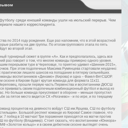
ерывом
 футболу среди юношей команды ушли на июльский перерыв. Чем
териале нашего корреспондента.
ва по 2014 году рождения. Еще раз напомним, что в этой возрастной
орые разбиты на две группы. По итогам группового этапа по пять
йдут во второй этап.
ый турнирный сюжет в группе «А». Как и предполагалось, здесь все
ний раз говорит о том, что многие команды примерно одного уровня.
ьшим перерывом туре в Череповце, то приятно удивил «Шинник-2015»,
 очков. При этом подопечные Максима Румянцева стартовали неудачно:
х практически лишило шансов на попадание в пятерку сильнейших.
команды воспитанников «Динамо» (Кирова) и одна – Факел-ВятСШОР.
ем сезоне в Кирове будет крутая команда для формата 11х11.
в Череповец, прошли первую часть Первенства и воспитанники ДЮСШ
тся прививать своим подопечным комбинационный футбол и выход из
пас. Но больше команда преуспевает в обороне – меньше пропустил
е за пятое место видится СК «Рогачево» - и по игре, и по текущему
 команд процентов на девяносто войдут СШ им.Ярцева, СШ по футболу
стильщик». Большой респект команде из Кирова! Самое главное, что
и: 7 побед в 10 матчах! Три поражения приходятся на матчи против
Ш по футболу (Владимир). Стоит сказать, что воспитанники «Юниора»
МФ «Золотое кольцо» и в своем дебютном сезоне выглядят очень