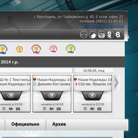
г. Ярославль, ул. Чайковского д. 40, 5 этаж, офис 22
тел/факс (4852) 31-60-61
mini-football76@mail.ru
014 г.р.
10.08.26, пнд
Ш № 1 Текстильщик 14
Наши Надежды 14
Наши Надежды 14
СШ по фут
4
аши Надежды 14
Динамо Кострома 14
СШ им. Ярцева 14
СШ № 1 Те
начало в 13:00
начало в 14:00
начало в 12:00
начало в 
Официально
Архив