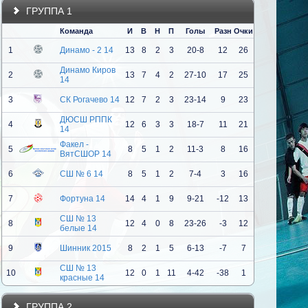
ГРУППА 1
Команда
И
В
Н
П
Голы
Разн
Очки
1
Динамо - 2 14
13
8
2
3
20-8
12
26
Динамо Киров
2
13
7
4
2
27-10
17
25
14
3
СК Рогачево 14
12
7
2
3
23-14
9
23
ДЮСШ РППК
4
12
6
3
3
18-7
11
21
14
Факел -
5
8
5
1
2
11-3
8
16
ВятСШОР 14
6
СШ № 6 14
8
5
1
2
7-4
3
16
7
Фортуна 14
14
4
1
9
9-21
-12
13
СШ № 13
8
12
4
0
8
23-26
-3
12
белые 14
9
Шинник 2015
8
2
1
5
6-13
-7
7
СШ № 13
10
12
0
1
11
4-42
-38
1
красные 14
ГРУППА 2