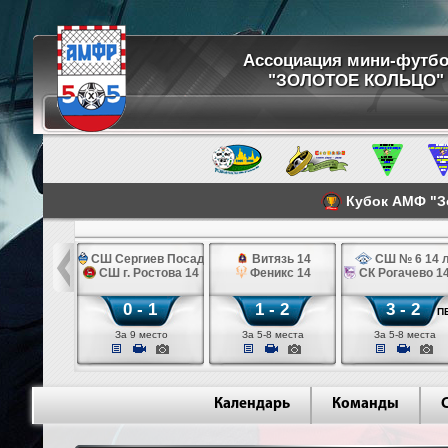
Ассоциация мини-футб
"ЗОЛОТОЕ КОЛЬЦО"
Кубок АМФ "Зо
емпион 14
СШ Сергиев Посад 14
Витязь 14
СШ № 6 14 
Ростов Великий 2013
СШ г. Ростова 14
Феникс 14
СК Рогачево 14
 - 4
0 - 1
1 - 2
3 - 2
П
11 место
За 9 место
За 5-8 места
За 5-8 места
Календарь
Команды