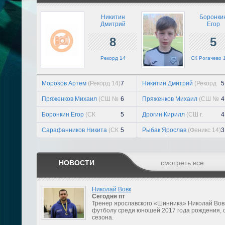
Никитин
Боронки
Дмитрий
Егор
8
5
Рекорд 14
СК Рогачево 
Морозов Артем
(Рекорд 14)
7
Никитин Дмитрий
(Рекорд
5
14)
Пряженков Михаил
(СШ №
6
Пряженков Михаил
(СШ №
4
6 14 лк)
6 14 лк)
Боронкин Егор
(СК
5
Дрогин Кирилл
(СШ г.
4
Рогачево 14 2к)
Ростов Великий 2013)
Сарафанников Никита
(СК
5
Рыбак Ярослав
(Феникс 14)
3
Рогачево 14 2к)
НОВОСТИ
смотреть все
Николай Вовк
Сегодня
пт
Тренер ярославского «Шинника» Николай Вов
футболу среди юношей 2017 года рождения, 
сезона.