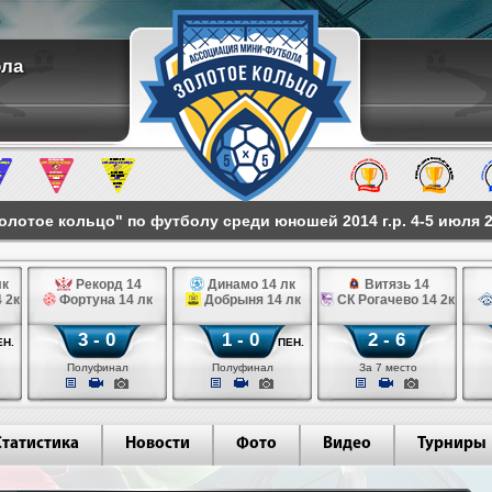
ола
лотое кольцо" по футболу среди юношей 2014 г.р. 4-5 июля 2
лк
Рекорд 14
Динамо 14 лк
Витязь 14
 2к
Фортуна 14 лк
Добрыня 14 лк
СК Рогачево 14 2к
3 - 0
1 - 0
2 - 6
ЕН.
ПЕН.
Полуфинал
Полуфинал
За 7 место
Статистика
Новости
Фото
Видео
Турниры