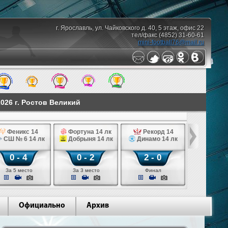
г. Ярославль, ул. Чайковского д. 40, 5 этаж, офис 22
тел/факс (4852) 31-60-61
mini-football76@mail.ru
026 г. Ростов Великий
Феникс 14
Фортуна 14 лк
Рекорд 14
СШ № 6 14 лк
Добрыня 14 лк
Динамо 14 лк
0 - 4
0 - 2
2 - 0
За 5 место
За 3 место
Финал
Официально
Архив