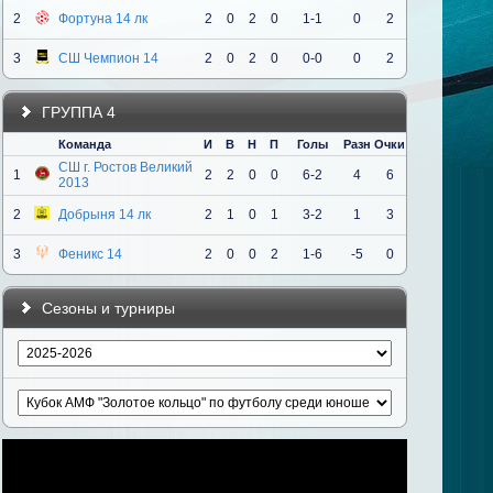
2
Фортуна 14 лк
2
0
2
0
1-1
0
2
3
СШ Чемпион 14
2
0
2
0
0-0
0
2
ГРУППА 4
Команда
И
В
Н
П
Голы
Разн
Очки
СШ г. Ростов Великий
1
2
2
0
0
6-2
4
6
2013
2
Добрыня 14 лк
2
1
0
1
3-2
1
3
3
Феникс 14
2
0
0
2
1-6
-5
0
Сезоны и турниры