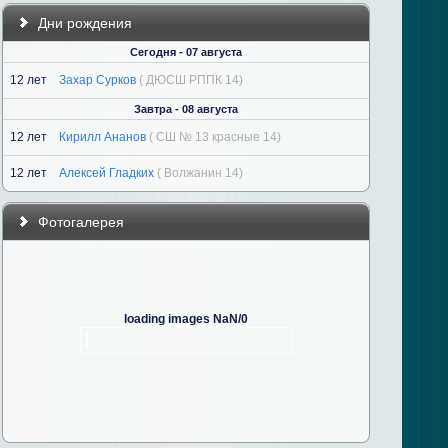
Дни рождения
Сегодня - 07 августа
12 лет
Захар Сурков
( ДЮСШ РППК 14)
Завтра - 08 августа
12 лет
Кирилл Ананов
( СШ № 13 красные 14)
12 лет
Алексей Гладких
( Волжанин 14)
Фотогалерея
loading images NaN/0