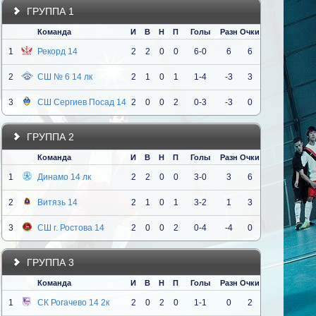
ГРУППА 1
Команда
И
В
Н
П
Голы
Разн
Очки
1
Рекорд 14
2
2
0
0
6-0
6
6
2
СШ № 6 14 лк
2
1
0
1
1-4
-3
3
3
СШ Сергиев Посад 14
2
0
0
2
0-3
-3
0
ГРУППА 2
Команда
И
В
Н
П
Голы
Разн
Очки
1
Динамо 14 лк
2
2
0
0
3-0
3
6
2
Витязь 14
2
1
0
1
3-2
1
3
3
СШ г. Ростова 14
2
0
0
2
0-4
-4
0
ГРУППА 3
Команда
И
В
Н
П
Голы
Разн
Очки
1
СК Рогачево 14 2к
2
0
2
0
1-1
0
2