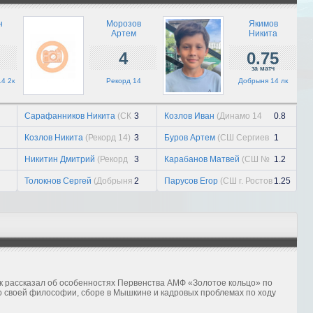
триумф...
21 июля, вт
н
Морозов
Якимов
Артем
Никита
Павел Киселев
4
0.75
21 июля, вт
за матч
14 2к
Рекорд 14
Добрыня 14 лк
«Заря» держит уровень
21 июля, вт
Сарафанников Никита
(СК
3
Козлов Иван
(Динамо 14
0.8
Рогачево 14 2к)
лк)
Козлов Никита
(Рекорд 14)
3
Буров Артем
(СШ Сергиев
1
Посад 14)
Никитин Дмитрий
(Рекорд
3
Карабанов Матвей
(СШ №
1.2
14)
6 14 лк)
Толокнов Сергей
(Добрыня
2
Парусов Егор
(СШ г. Ростов
1.25
14 лк)
Великий 2013)
к рассказал об особенностях Первенства АМФ «Золотое кольцо» по
о своей философии, сборе в Мышкине и кадровых проблемах по ходу