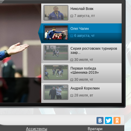
Николай Вовк
7 августа, пт
Олег Чагин
6 августа, чт
Серия ростовских турниров
закр...
30 июля, чт
Первая победа
«Шинника-2019»
30 июля, чт
Андрей Корелкин
28 июля, вт
Кевин Рейнберг
28 июля, вт
Третий финал «Юниора» и
Ассистенты
Вратари