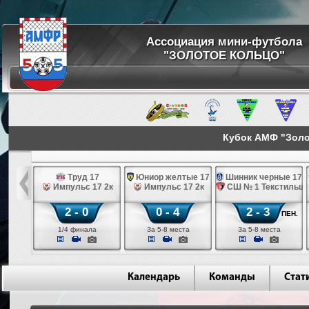
Ассоциация мини-футбола
"ЗОЛОТОЕ КОЛЬЦО"
Кубок АМФ "Золот
стильщик белые 17
Труд 17
Юниор желтые 17
Шинник черные 17 2
7 2к
Импульс 17 2к
Импульс 17 2к
СШ № 1 Текстильщи
2 - 0
0 - 4
2 - 3
ПЕН.
ла
1/4 финала
За 5-8 места
За 5-8 места
Календарь
Команды
Стат