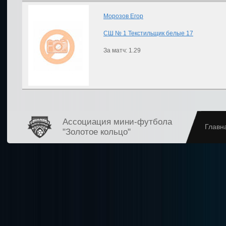
Морозов Егор
СШ № 1 Текстильщик белые 17
За матч: 1.29
Ассоциация мини-футбола
Главн
"Золотое кольцо"