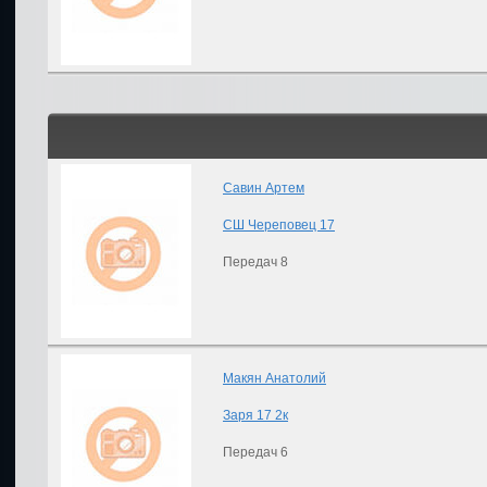
Савин Артем
СШ Череповец 17
Передач 8
Макян Анатолий
Заря 17 2к
Передач 6