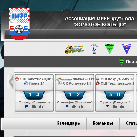
Ассоциация мини-футбола
"ЗОЛОТОЕ КОЛЬЦО"
Перве
жды 14
СШ Текстильщик 14
Факел - ВятСШОР 14
СШ по футболу 14
н 14
Грань 14
СК Рогачево 14
СШ Текстильщик 14
1 - 4
1 - 2
5 - 0
шма)
Торпедо (Владимир)
Славнефть (Ярославль)
Торпедо (Владимир)
Календарь
Команды
Стат