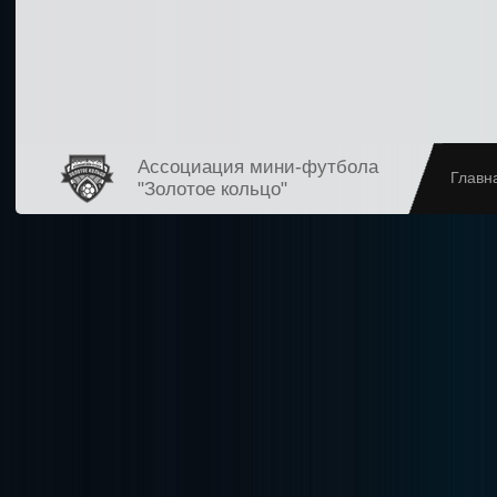
Ассоциация мини-футбола
Главн
"Золотое кольцо"