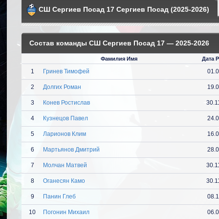
СШ Сергиев Посад 17 Сергиев Посад (2025-2026)
Состав команды СШ Сергиев Посад 17 — 2025-2026
Фамилия Имя
Дата 
1
Гринев Тимофей
01.
2
Долгих Роман
19.
3
Конев Ростислав
30.1
4
Кузнецов Павел
24.
5
Ларионов Клим
16.
6
Мартьянов Дмитрий
28.
7
Молчан Матвей
30.1
8
Оганесян Камо
30.1
9
Панин Глеб
08.
10
Погонин Михаил
06.