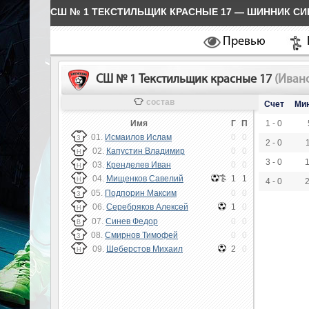
СШ № 1 ТЕКСТИЛЬЩИК КРАСНЫЕ 17 — ШИННИК СИН
Превью
СШ № 1 Текстильщик красные 17
(Иван
состав
Счет
Ми
Имя
Г
П
1 - 0
01.
Исмаилов Ислам
0
0
З
2 - 0
02.
Капустин Владимир
0
0
Н
3 - 0
03.
Кренделев Иван
0
0
Н
04.
Мищенков Савелий
1
1
Н
4 - 0
05.
Подпорин Максим
0
0
З
06.
Серебряков Алексей
1
0
Н
07.
Синев Федор
0
0
В
08.
Смирнов Тимофей
0
0
З
09.
Шеберстов Михаил
2
0
Н