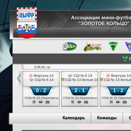
Ассоциация мини-футб
"ЗОЛОТОЕ КОЛЬЦО"
П
5.08.26, ср
кстильщик 14
Фортуна 14
СШ № 6 14
Фортуна 14
мо - 3 14
СШ № 6 14
СШ № 13 белые 14
СШ № 13 белые
 - 0
0 - 2
2 - 1
1 - 2
щик (Иваново)
СОШ № 32 (Череповец)
СОШ № 32 (Череповец)
СОШ № 32 (Черепов
Календарь
Команды