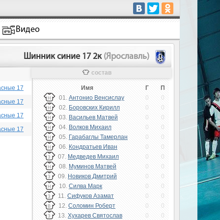
Видео
Шинник синие 17 2к
(Ярославль)
состав
асные 17
Имя
Г
П
01.
Антонио Венсислау
0
0
Н
асные 17
02.
Боровских Кирилл
0
0
Н
асные 17
03.
Васильев Матвей
0
0
Н
04.
Волков Михаил
0
0
Н
асные 17
05.
Гарабаглы Тамерлан
0
0
Н
06.
Кондратьев Иван
0
0
Н
07.
Медведев Михаил
0
0
З
08.
Муминов Матвей
0
0
Н
09.
Новиков Дмитрий
0
0
З
10.
Силва Марк
0
0
Н
11.
Сифуков Азамат
0
0
З
12.
Соломин Роберт
0
0
В
13.
Хухарев Святослав
0
0
З