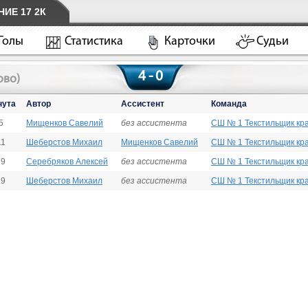
ИЕ 17 2К
Голы
Статистика
Карточки
Судьи
4 - 0
ово)
нута
Автор
Ассистент
Команда
5
Мищенков Савелий
без ассистента
СШ № 1 Текстильщик кр
11
Шеберстов Михаил
Мищенков Савелий
СШ № 1 Текстильщик кр
19
Серебряков Алексей
без ассистента
СШ № 1 Текстильщик кр
29
Шеберстов Михаил
без ассистента
СШ № 1 Текстильщик кр