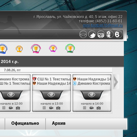
г. Ярославль, ул. Чайковского д. 40, 5 этаж, офис 22
тел/факс (4852) 31-60-61
mini-football76@mail.ru
014 г.р.
7.08.26, пт
10.08.26,
инамо Кострома 14
СШ № 1 Текстильщик 14
Наши Надежды 14
Наши Над
Ш № 1 Текстильщик 14
Наши Надежды 14
Динамо Кострома 14
СШ им. Яр
начало в 12:00
начало в 13:00
начало в 14:00
начало в 
Официально
Архив