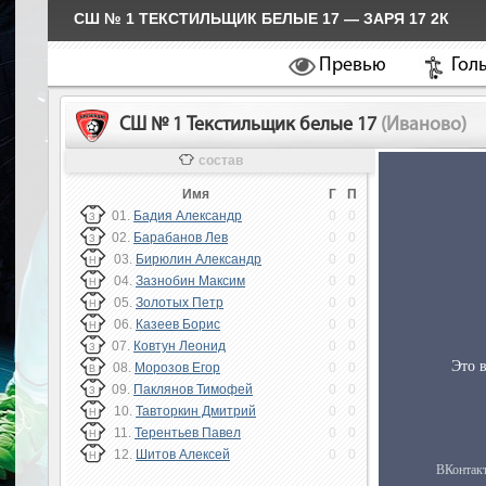
СШ № 1 ТЕКСТИЛЬЩИК БЕЛЫЕ 17 — ЗАРЯ 17 2К
Превью
Гол
СШ № 1 Текстильщик белые 17
(Иваново)
состав
Имя
Г
П
01.
Бадия Александр
0
0
З
02.
Барабанов Лев
0
0
З
03.
Бирюлин Александр
0
0
Н
04.
Зазнобин Максим
0
0
Н
05.
Золотых Петр
0
0
Н
06.
Казеев Борис
0
0
Н
07.
Ковтун Леонид
0
0
З
08.
Морозов Егор
0
0
В
09.
Паклянов Тимофей
0
0
З
10.
Тавторкин Дмитрий
0
0
Н
11.
Терентьев Павел
0
0
Н
12.
Шитов Алексей
0
0
Н