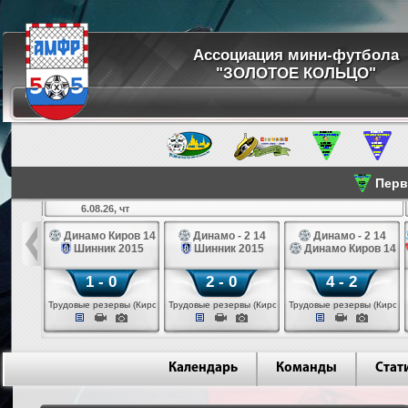
Ассоциация мини-футбола
"ЗОЛОТОЕ КОЛЬЦО"
Перве
6.08.26, чт
а 14
Динамо Киров 14
Динамо - 2 14
Динамо - 2 14
лые 14
Шинник 2015
Шинник 2015
Динамо Киров 14
1 - 0
2 - 0
4 - 2
еповец)
Трудовые резервы (Киров)
Трудовые резервы (Киров)
Трудовые резервы (Киров)
Календарь
Команды
Стат