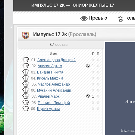
ИМПУЛЬС 17 2К — ЮНИОР ЖЕЛТЫЕ 17
Превью
Гол
Импульс 17 2к
(Ярославль)
состав
Имя
Г
П
01.
Александров Дмитрий
0
0
В
02.
Анисин Артем
1
0
Н
03.
Байдин Никита
0
0
З
04.
Кисель Максим
0
0
З
05.
Маслов Александр
0
0
Н
06.
Муканин Александр
0
0
З
07.
Рвачев Марк
1
0
Н
08.
Топников Тимофей
0
0
Н
09.
Шупик Артем
0
0
З