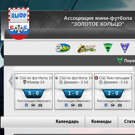
Ассоциация мини-футбола
"ЗОЛОТОЕ КОЛЬЦО"
Перве
ПК 14
СШ по футболу 14
СШ по футболу 14
СШ Текстильщик 14
во 14
Юниор 14
Динамо - 3 14
Динамо - 3 14
5 - 0
1 - 0
2 - 0
инск)
Текстильщик (Иваново)
Текстильщик (Иваново)
Текстильщик (Иваново)
Календарь
Команды
Стат