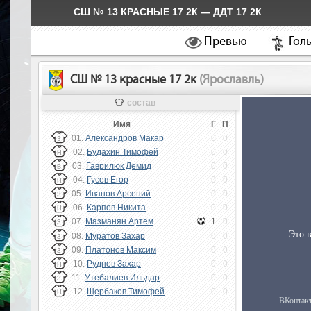
СШ № 13 КРАСНЫЕ 17 2К — ДДТ 17 2К
Превью
Гол
СШ № 13 красные 17 2к
(Ярославль)
состав
Имя
Г
П
01.
Александров Макар
0
0
З
02.
Будахин Тимофей
0
0
Н
03.
Гаврилюк Демид
0
0
В
04.
Гусев Егор
0
0
Н
05.
Иванов Арсений
0
0
З
06.
Карпов Никита
0
0
Н
07.
Мазманян Артем
1
0
З
08.
Муратов Захар
0
0
З
09.
Платонов Максим
0
0
З
10.
Руднев Захар
0
0
Н
11.
Утебалиев Ильдар
0
0
З
12.
Щербаков Тимофей
0
0
Н