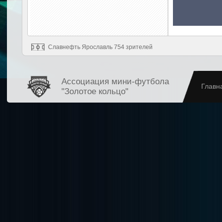
Славнефть Ярославль 754 зрителей
Ассоциация мини-футбола
Главн
"Золотое кольцо"