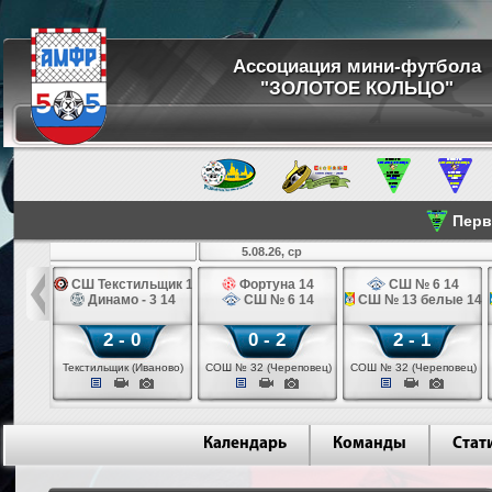
Ассоциация мини-футбола
"ЗОЛОТОЕ КОЛЬЦО"
Перве
5.08.26, ср
болу 14
СШ Текстильщик 14
Фортуна 14
СШ № 6 14
 3 14
Динамо - 3 14
СШ № 6 14
СШ № 13 белые 14
2 - 0
0 - 2
2 - 1
ваново)
Текстильщик (Иваново)
СОШ № 32 (Череповец)
СОШ № 32 (Череповец)
Календарь
Команды
Стат