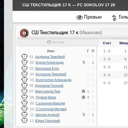
СШ ТЕКСТИЛЬЩИК 17 К — FC SOKOLOV 17 2К
Превью
Гол
СШ Текстильщик 17 к
(Иваново)
состав
Счет
Мину
Имя
Г
П
1 - 0
1
01.
Андреев Тимофей
0
0
З
2 - 0
6
02.
Буров Александр
0
1
Н
3 - 0
11
03.
Васильев Егор
0
0
В
04.
Колганов Тимофей
0
0
Н
4 - 0
22
05.
Колотилов Александр
0
0
Н
5 - 0
27
06.
Курганов Георгий
0
0
З
07.
Мартьянов Лев
1
0
З
08.
Пучков Марк
4
0
Н
09.
Салахеев Максим
0
0
Н
10.
Столбунов Матвей
0
0
Н
11.
Шилов Андрей
0
1
Н
12.
Юдин Григорий
0
0
З