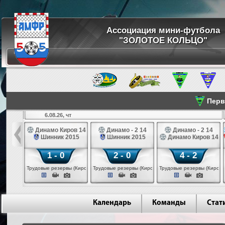
Ассоциация мини-футбола
"ЗОЛОТОЕ КОЛЬЦО"
Перве
6.08.26, чт
а 14
Динамо Киров 14
Динамо - 2 14
Динамо - 2 14
лые 14
Шинник 2015
Шинник 2015
Динамо Киров 14
1 - 0
2 - 0
4 - 2
еповец)
Трудовые резервы (Киров)
Трудовые резервы (Киров)
Трудовые резервы (Киров)
Календарь
Команды
Стат