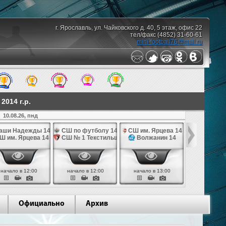
г. Ярославль, ул. Чайковского д. 40, 5 этаж, офис 22
тел/факс (4852) 31-60-61
mini-football76@mail.ru
014 г.р.
10.08.26, пнд
аши Надежды 14
СШ по футболу 14
СШ им. Ярцева 14
СШ № 1 Те
Ш им. Ярцева 14
СШ № 1 Текстильщик 14
Волжанин 14
Грань
начало в 12:00
начало в 12:00
начало в 13:00
начало в 
Официально
Архив