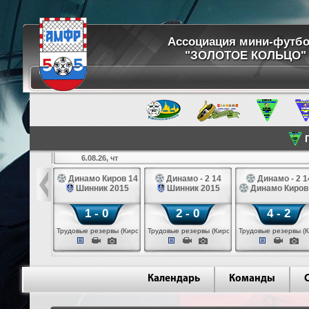
Ассоциация мини-футб
"ЗОЛОТОЕ КОЛЬЦО"
П
6.08.26, чт
ртуна 14
Динамо Киров 14
Динамо - 2 14
Динамо - 2 1
3 белые 14
Шинник 2015
Шинник 2015
Динамо Киров
 - 2
1 - 0
2 - 0
4 - 2
 (Череповец)
Трудовые резервы (Киров)
Трудовые резервы (Киров)
Трудовые резервы (К
Календарь
Команды