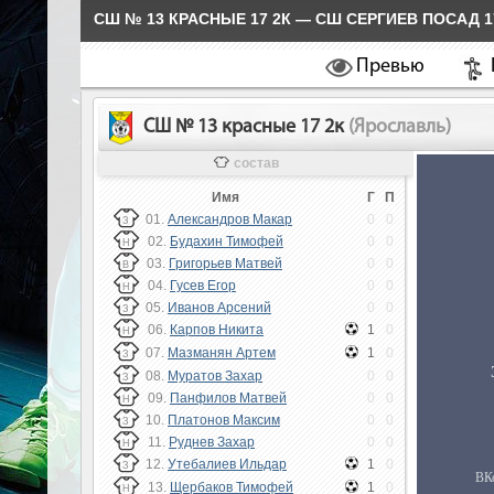
СШ № 13 КРАСНЫЕ 17 2К — СШ СЕРГИЕВ ПОСАД 1
Превью
СШ № 13 красные 17 2к
(Ярославль)
состав
Имя
Г
П
01.
Александров Макар
0
0
З
02.
Будахин Тимофей
0
0
Н
03.
Григорьев Матвей
0
0
В
04.
Гусев Егор
0
0
Н
05.
Иванов Арсений
0
0
З
06.
Карпов Никита
1
0
Н
07.
Мазманян Артем
1
0
З
08.
Муратов Захар
0
0
З
09.
Панфилов Матвей
0
0
Н
10.
Платонов Максим
0
0
З
11.
Руднев Захар
0
0
Н
12.
Утебалиев Ильдар
1
0
З
13.
Щербаков Тимофей
1
0
Н