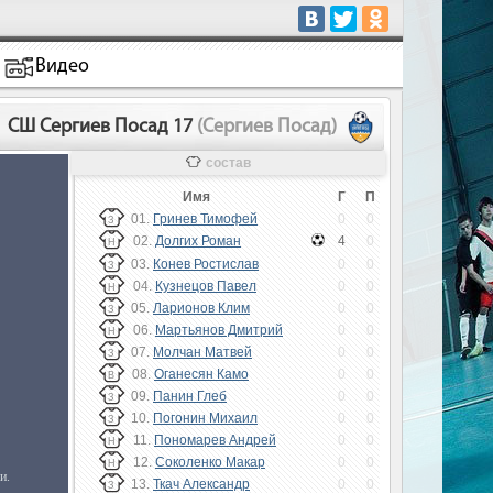
Видео
СШ Сергиев Посад 17
(Сергиев Посад)
состав
Имя
Г
П
01.
Гринев Тимофей
0
0
З
02.
Долгих Роман
4
0
Н
03.
Конев Ростислав
0
0
З
04.
Кузнецов Павел
0
0
Н
05.
Ларионов Клим
0
0
З
06.
Мартьянов Дмитрий
0
0
Н
07.
Молчан Матвей
0
0
З
08.
Оганесян Камо
0
0
В
09.
Панин Глеб
0
0
З
10.
Погонин Михаил
0
0
З
11.
Пономарев Андрей
0
0
Н
12.
Соколенко Макар
0
0
Н
13.
Ткач Александр
0
0
З