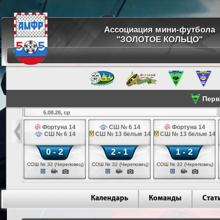
Ассоциация мини-футбола
"ЗОЛОТОЕ КОЛЬЦО"
Перве
5.08.26, ср
льщик 14
Фортуна 14
СШ № 6 14
Фортуна 14
 3 14
СШ № 6 14
СШ № 13 белые 14
СШ № 13 белые 14
0 - 2
2 - 1
1 - 2
ваново)
СОШ № 32 (Череповец)
СОШ № 32 (Череповец)
СОШ № 32 (Череповец)
Календарь
Команды
Стат