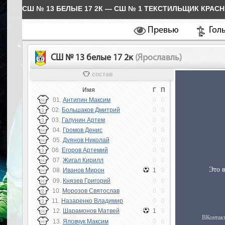
СШ № 13 БЕЛЫЕ 17 2К — СШ № 1 ТЕКСТИЛЬЩИК КРАСН
Превью
Гол
СШ № 13 белые 17 2к
(Ярославль)
состав
Имя
Г
П
01.
Антипин Максим
0
0
Н
02.
Большаков Дмитрий
0
0
З
03.
Галунин Артем
0
0
З
04.
Громов Денис
0
0
Н
05.
Дуянов Николай
0
0
Н
06.
Егоров Артемий
0
0
З
07.
Жигал Кирилл
0
0
Н
08.
Иванов Мирон
1
0
Н
09.
Князев Григорий
0
0
Н
10.
Морозов Святослав
0
0
В
11.
Назаренко Владимир
0
0
З
12.
Шарамонов Матвей
1
0
Н
13.
Яловчук Максим
0
0
Н