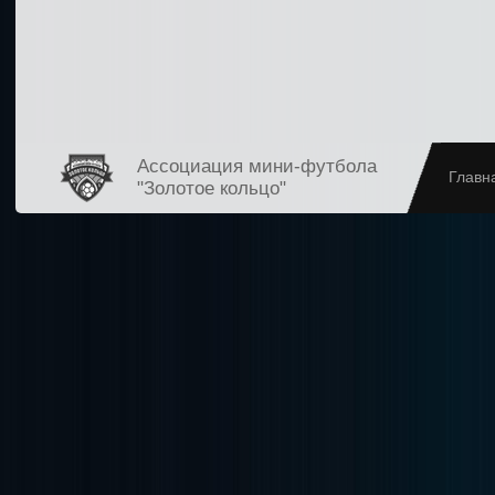
Ассоциация мини-футбола
Главн
"Золотое кольцо"