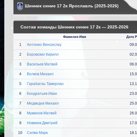
Шинник синие 17 2к Ярославль (2025-2026)
Состав команды Шинник синие 17 2к — 2025-2026
Фамилия Имя
Дата 
1
Антонио Венсислау
09.
2
Боровских Кирилл
02.
3
Васильев Матвей
06.
4
Волков Михаил
15.
5
Гарабаглы Тамерлан
13.
6
Кондратьев Иван
23.
7
Медведев Михаил
25.
8
Муминов Матвей
26.
9
Новиков Дмитрий
17.
10
Силва Марк
18.