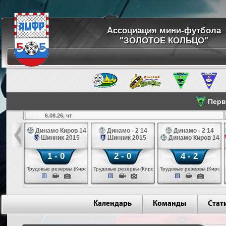
Ассоциация мини-футбола
"ЗОЛОТОЕ КОЛЬЦО"
Перве
6.08.26, чт
а 14
Динамо Киров 14
Динамо - 2 14
Динамо - 2 14
лые 14
Шинник 2015
Шинник 2015
Динамо Киров 14
1 - 0
2 - 0
4 - 2
еповец)
Трудовые резервы (Киров)
Трудовые резервы (Киров)
Трудовые резервы (Киров)
Календарь
Команды
Стат