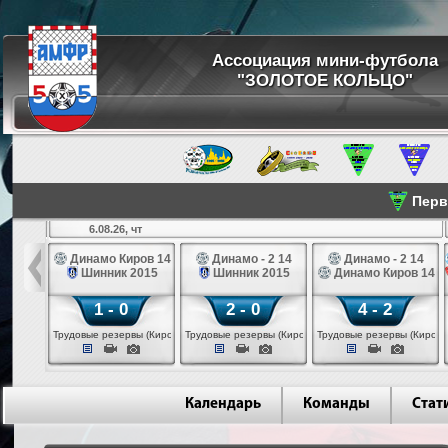
Ассоциация мини-футбола
"ЗОЛОТОЕ КОЛЬЦО"
Перве
6.08.26, чт
а 14
Динамо Киров 14
Динамо - 2 14
Динамо - 2 14
лые 14
Шинник 2015
Шинник 2015
Динамо Киров 14
1 - 0
2 - 0
4 - 2
еповец)
Трудовые резервы (Киров)
Трудовые резервы (Киров)
Трудовые резервы (Киров)
Календарь
Команды
Стат