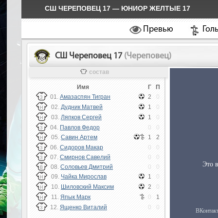
СШ ЧЕРЕПОВЕЦ 17 — ЮНИОР ЖЕЛТЫЕ 17
Превью
Гол
СШ Череповец 17
(Череповец)
состав
Имя
Г
П
01.
Амазаспян Тигран
2
0
З
02.
Дудник Матвей
1
0
Н
03.
Ляпков Сергей
1
0
Н
04.
Павлов Федор
0
0
З
05.
Савин Артем
1
2
Н
06.
Сидоров Макар
0
0
З
07.
Смирнов Савелий
0
0
З
08.
Соловьев Дмитрий
0
0
В
09.
Чайка Мирослав
1
0
Н
10.
Шиловский Максим
2
0
Н
11.
Япык Марк
0
1
Н
12.
Ященко Виталий
0
0
З