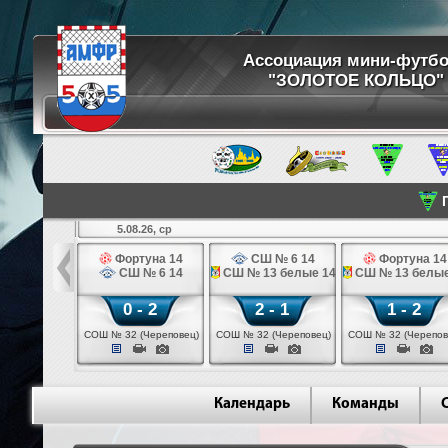
Ассоциация мини-футб
"ЗОЛОТОЕ КОЛЬЦО"
П
5.08.26, ср
кстильщик 14
Фортуна 14
СШ № 6 14
Фортуна 14
мо - 3 14
СШ № 6 14
СШ № 13 белые 14
СШ № 13 белые
 - 0
0 - 2
2 - 1
1 - 2
щик (Иваново)
СОШ № 32 (Череповец)
СОШ № 32 (Череповец)
СОШ № 32 (Черепов
Календарь
Команды