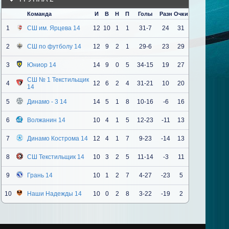
Команда
И
В
Н
П
Голы
Разн
Очки
1
СШ им. Ярцева 14
12
10
1
1
31-7
24
31
2
СШ по футболу 14
12
9
2
1
29-6
23
29
3
Юниор 14
14
9
0
5
34-15
19
27
СШ № 1 Текстильщик
4
12
6
2
4
31-21
10
20
14
5
Динамо - 3 14
14
5
1
8
10-16
-6
16
6
Волжанин 14
10
4
1
5
12-23
-11
13
7
Динамо Кострома 14
12
4
1
7
9-23
-14
13
8
СШ Текстильщик 14
10
3
2
5
11-14
-3
11
9
Грань 14
10
1
2
7
4-27
-23
5
10
Наши Надежды 14
10
0
2
8
3-22
-19
2