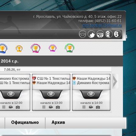
г. Ярославль, ул. Чайковского д. 40, 5 этаж, офис 22
тел/факс (4852) 31-60-61
mini-football76@mail.ru
014 г.р.
7.08.26, пт
10.08.26,
инамо Кострома 14
СШ № 1 Текстильщик 14
Наши Надежды 14
Наши Над
Ш № 1 Текстильщик 14
Наши Надежды 14
Динамо Кострома 14
СШ им. Яр
начало в 12:00
начало в 13:00
начало в 14:00
начало в 
Официально
Архив