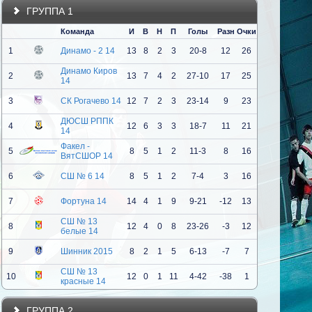
ГРУППА 1
Команда
И
В
Н
П
Голы
Разн
Очки
1
Динамо - 2 14
13
8
2
3
20-8
12
26
Динамо Киров
2
13
7
4
2
27-10
17
25
14
3
СК Рогачево 14
12
7
2
3
23-14
9
23
ДЮСШ РППК
4
12
6
3
3
18-7
11
21
14
Факел -
5
8
5
1
2
11-3
8
16
ВятСШОР 14
6
СШ № 6 14
8
5
1
2
7-4
3
16
7
Фортуна 14
14
4
1
9
9-21
-12
13
СШ № 13
8
12
4
0
8
23-26
-3
12
белые 14
9
Шинник 2015
8
2
1
5
6-13
-7
7
СШ № 13
10
12
0
1
11
4-42
-38
1
красные 14
ГРУППА 2