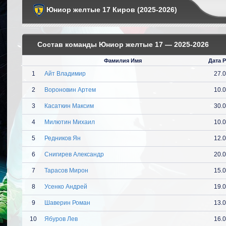
Юниор желтые 17 Киров (2025-2026)
Состав команды Юниор желтые 17 — 2025-2026
Фамилия Имя
Дата 
1
Айт Владимир
27.
2
Вороновин Артем
10.
3
Касаткин Максим
30.
4
Милютин Михаил
10.
5
Редников Ян
12.
6
Снигирев Александр
20.
7
Тарасов Мирон
15.
8
Усенко Андрей
19.
9
Шаверин Роман
13.
10
Ябуров Лев
16.