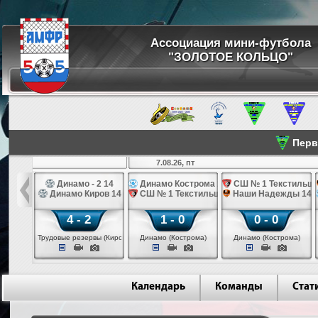
Ассоциация мини-футбола
"ЗОЛОТОЕ КОЛЬЦО"
Перве
7.08.26, пт
 2 14
Динамо - 2 14
Динамо Кострома 14
СШ № 1 Текстильщи
2015
Динамо Киров 14
СШ № 1 Текстильщик 14
Наши Надежды 14
4 - 2
1 - 0
0 - 0
вы (Киров)
Трудовые резервы (Киров)
Динамо (Кострома)
Динамо (Кострома)
Календарь
Команды
Стат