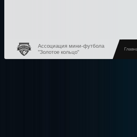
Ассоциация мини-футбола
Главн
"Золотое кольцо"