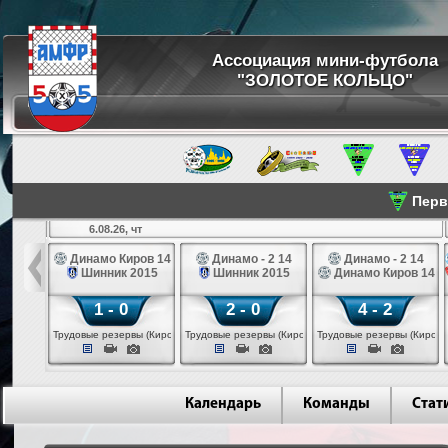
Ассоциация мини-футбола
"ЗОЛОТОЕ КОЛЬЦО"
Перве
6.08.26, чт
а 14
Динамо Киров 14
Динамо - 2 14
Динамо - 2 14
лые 14
Шинник 2015
Шинник 2015
Динамо Киров 14
1 - 0
2 - 0
4 - 2
еповец)
Трудовые резервы (Киров)
Трудовые резервы (Киров)
Трудовые резервы (Киров)
Календарь
Команды
Стат