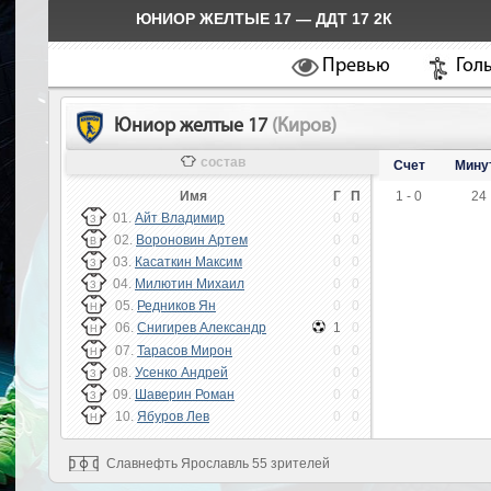
ЮНИОР ЖЕЛТЫЕ 17 — ДДТ 17 2К
Превью
Гол
Юниор желтые 17
(Киров)
состав
Счет
Мину
Имя
Г
П
1 - 0
24
01.
Айт Владимир
0
0
З
02.
Вороновин Артем
0
0
В
03.
Касаткин Максим
0
0
З
04.
Милютин Михаил
0
0
З
05.
Редников Ян
0
0
Н
06.
Снигирев Александр
1
0
Н
07.
Тарасов Мирон
0
0
Н
08.
Усенко Андрей
0
0
З
09.
Шаверин Роман
0
0
З
10.
Ябуров Лев
0
0
Н
Славнефть Ярославль 55 зрителей