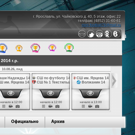
г. Ярославль, ул. Чайковского д. 40, 5 этаж, офис 22
тел/факс (4852) 31-60-61
mini-football76@mail.ru
014 г.р.
10.08.26, пнд
аши Надежды 14
СШ по футболу 14
СШ им. Ярцева 14
СШ № 1 Те
Ш им. Ярцева 14
СШ № 1 Текстильщик 14
Волжанин 14
Грань
начало в 12:00
начало в 12:00
начало в 13:00
начало в 
Официально
Архив