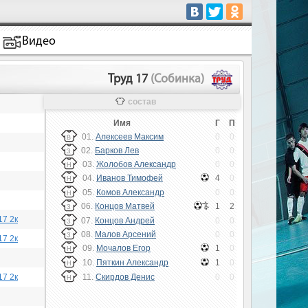
Видео
Труд 17
(Собинка)
состав
Имя
Г
П
01.
Алексеев Максим
0
0
В
02.
Барков Лев
0
0
З
03.
Жолобов Александр
0
0
Н
04.
Иванов Тимофей
4
0
Н
05.
Комов Александр
0
0
Н
06.
Концов Матвей
1
2
З
17 2к
07.
Концов Андрей
0
0
З
08.
Малов Арсений
0
0
З
17 2к
09.
Мочалов Егор
1
0
Н
10.
Пяткин Александр
1
0
Н
17 2к
11.
Скирдов Денис
0
0
Н