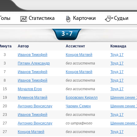
Голы
Статистика
Карточки
Судьи
3 - 7
Минута
Автор
Ассистент
Команда
3
Иванов Тимофей
Концов Матвей
Труд 17
3
Пяткин Александр
без ассистента
Труд 17
7
Иванов Тимофей
Концов Матвей
Труд 17
8
Иванов Тимофей
без ассистента
Труд 17
15
Мочалов Егор
без ассистента
Труд 17
19
Муминов Матвей
Боровских Кирилл
Шинник синие 
20
Антонио Венсислау
Чаркин Семен
Шинник синие 
23
Иванов Тимофей
без ассистента
Труд 17
27
Антонио Венсислау
со штрафного
Шинник синие 
27
Концов Матвей
без ассистента
Труд 17