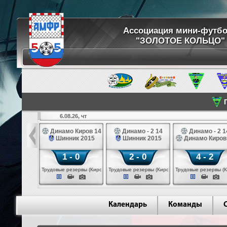
Ассоциация мини-футб
"ЗОЛОТОЕ КОЛЬЦО"
П
6.08.26, чт
ртуна 14
Динамо Киров 14
Динамо - 2 14
Динамо - 2 1
3 белые 14
Шинник 2015
Шинник 2015
Динамо Киров
 - 2
1 - 0
2 - 0
4 - 2
 (Череповец)
Трудовые резервы (Киров)
Трудовые резервы (Киров)
Трудовые резервы (К
Календарь
Команды