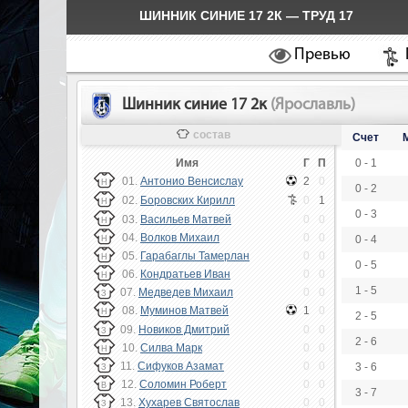
ШИННИК СИНИЕ 17 2К — ТРУД 17
Превью
Шинник синие 17 2к
(Ярославль)
состав
Счет
Имя
Г
П
0 - 1
01.
Антонио Венсислау
2
0
Н
0 - 2
02.
Боровских Кирилл
0
1
Н
0 - 3
03.
Васильев Матвей
0
0
Н
04.
Волков Михаил
0
0
0 - 4
Н
05.
Гарабаглы Тамерлан
0
0
Н
0 - 5
06.
Кондратьев Иван
0
0
Н
1 - 5
07.
Медведев Михаил
0
0
З
08.
Муминов Матвей
1
0
Н
2 - 5
09.
Новиков Дмитрий
0
0
З
2 - 6
10.
Силва Марк
0
0
Н
11.
Сифуков Азамат
0
0
3 - 6
З
12.
Соломин Роберт
0
0
В
3 - 7
13.
Хухарев Святослав
0
0
З