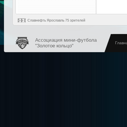
Славнефть Ярославль 75 зрителей
Ассоциация мини-футбола
Главн
"Золотое кольцо"