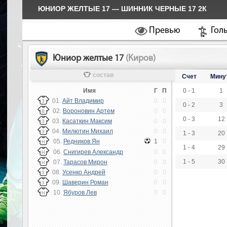
ЮНИОР ЖЕЛТЫЕ 17 — ШИННИК ЧЕРНЫЕ 17 2К
Превью
Гол
Юниор желтые 17
(Киров)
состав
Счет
Мину
Имя
Г
П
0 - 1
1
01.
Айт Владимир
0
0
З
0 - 2
3
02.
Вороновин Артем
0
0
В
0 - 3
12
03.
Касаткин Максим
0
0
З
04.
Милютин Михаил
0
0
З
1 - 3
20
05.
Редников Ян
1
0
Н
1 - 4
29
06.
Снигирев Александр
0
0
Н
1 - 5
30
07.
Тарасов Мирон
0
0
Н
08.
Усенко Андрей
0
0
З
09.
Шаверин Роман
0
0
З
10.
Ябуров Лев
0
0
Н