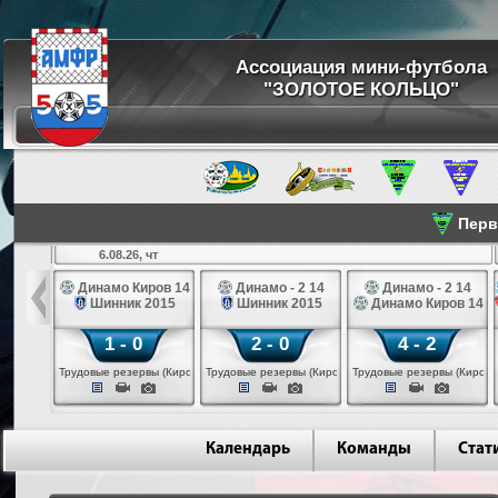
Ассоциация мини-футбола
"ЗОЛОТОЕ КОЛЬЦО"
Перве
6.08.26, чт
а 14
Динамо Киров 14
Динамо - 2 14
Динамо - 2 14
лые 14
Шинник 2015
Шинник 2015
Динамо Киров 14
1 - 0
2 - 0
4 - 2
еповец)
Трудовые резервы (Киров)
Трудовые резервы (Киров)
Трудовые резервы (Киров)
Календарь
Команды
Стат