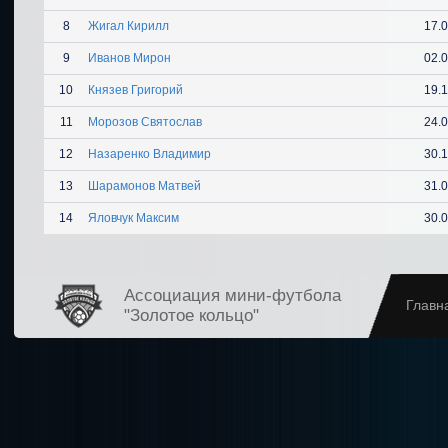
8
Жигал Кирилл
17.
9
Иванов Мирон
02.
10
Князев Григорий
19.
11
Морозов Святослав
24.
12
Назаренко Владимир
30.
13
Шарамонов Матвей
31.
14
Яловчук Максим
30.
Ассоциация мини-футбола
Главн
"Золотое кольцо"