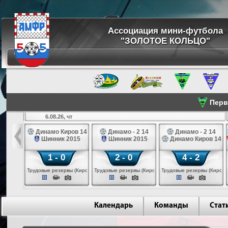
Ассоциация мини-футбола
"ЗОЛОТОЕ КОЛЬЦО"
Перве
6.08.26, чт
а 14
Динамо Киров 14
Динамо - 2 14
Динамо - 2 14
лые 14
Шинник 2015
Шинник 2015
Динамо Киров 14
1 - 0
2 - 0
4 - 2
еповец)
Трудовые резервы (Киров)
Трудовые резервы (Киров)
Трудовые резервы (Киров)
Календарь
Команды
Стат