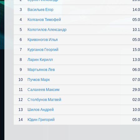
3
Васильев Егор
14.
4
Колганов Тимофей
05.
5
Колотилов Александр
10.
6
Кривоногов Илья
05.
7
Курганов Георгий
15.
8
Ларин Кирилл
13.
9
Мартьянов Лев
06.
10
Пучков Марк
07.
11
Салахеев Максим
29.
12
Столбунов Матвей
02.
13
Шилов Андрей
10.
14
Юдин Григорий
05.