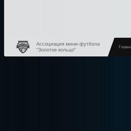
Ассоциация мини-футбола
Главн
"Золотое кольцо"