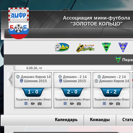
Ассоциация мини-футбола
"ЗОЛОТОЕ КОЛЬЦО"
Перве
6.08.26, чт
а 14
Динамо Киров 14
Динамо - 2 14
Динамо - 2 14
лые 14
Шинник 2015
Шинник 2015
Динамо Киров 14
1 - 0
2 - 0
4 - 2
еповец)
Трудовые резервы (Киров)
Трудовые резервы (Киров)
Трудовые резервы (Киров)
Календарь
Команды
Стат