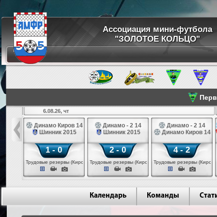
Ассоциация мини-футбола
"ЗОЛОТОЕ КОЛЬЦО"
Перве
6.08.26, чт
а 14
Динамо Киров 14
Динамо - 2 14
Динамо - 2 14
лые 14
Шинник 2015
Шинник 2015
Динамо Киров 14
1 - 0
2 - 0
4 - 2
еповец)
Трудовые резервы (Киров)
Трудовые резервы (Киров)
Трудовые резервы (Киров)
Календарь
Команды
Стат