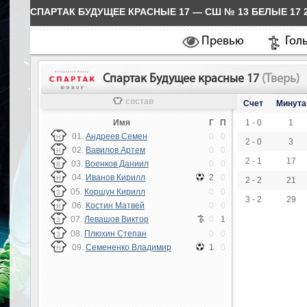
СПАРТАК БУДУЩЕЕ КРАСНЫЕ 17 — СШ № 13 БЕЛЫЕ 17 
Превью
Гол
Спартак Будущее красные 17
(Тверь)
состав
Счет
Минута
Имя
Г
П
1 - 0
1
01.
Андреев Семен
0
0
Н
2 - 0
3
02.
Вавилов Артем
0
0
Н
2 - 1
17
03.
Военков Даниил
0
0
В
04.
Иванов Кирилл
2
0
Н
2 - 2
21
05.
Коршун Кирилл
0
0
З
3 - 2
29
06.
Костин Матвей
0
0
Н
07.
Левашов Виктор
0
1
З
08.
Плюхин Степан
0
0
З
09.
Семененко Владимир
1
0
Н