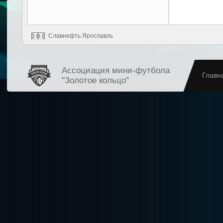
Славнефть Ярославль
Ассоциация мини-футбола
Главн
"Золотое кольцо"