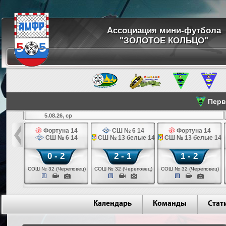
Ассоциация мини-футбола
"ЗОЛОТОЕ КОЛЬЦО"
Перве
5.08.26, ср
льщик 14
Фортуна 14
СШ № 6 14
Фортуна 14
 3 14
СШ № 6 14
СШ № 13 белые 14
СШ № 13 белые 14
0 - 2
2 - 1
1 - 2
ваново)
СОШ № 32 (Череповец)
СОШ № 32 (Череповец)
СОШ № 32 (Череповец)
Календарь
Команды
Стат