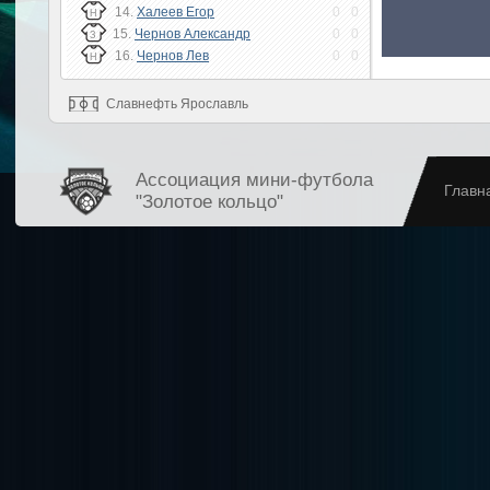
14.
Халеев Егор
0
0
Н
15.
Чернов Александр
0
0
З
16.
Чернов Лев
0
0
Н
Славнефть Ярославль
Ассоциация мини-футбола
Главн
"Золотое кольцо"