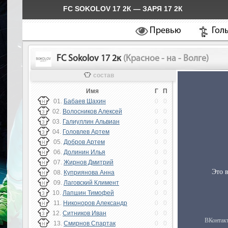
FC SOKOLOV 17 2К — ЗАРЯ 17 2К
Превью
Гол
FC Sokolov 17 2к
(Красное - на - Волге)
состав
Имя
Г
П
01.
Бабаев Шахин
0
0
Н
02.
Волосников Алексей
0
0
З
03.
Галиуллин Альвиан
0
0
З
04.
Головлев Артем
0
0
З
05.
Добров Артем
0
0
Н
06.
Долинин Илья
0
0
Н
07.
Жирнов Дмитрий
0
0
Н
08.
Куприянова Анна
0
0
Н
09.
Лаговский Климент
0
0
Н
10.
Лапшин Тимофей
0
0
З
11.
Никоноров Александр
0
0
Н
12.
Ситников Иван
0
0
З
13.
Смирнов Спартак
0
0
Н