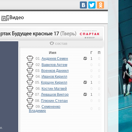
Видео
ртак Будущее красные 17
(Тверь)
состав
Имя
Г
П
01.
Андреев Семен
1
0
Н
02.
Вавилов Артем
0
0
Н
03.
Военков Даниил
0
0
В
04.
Иванов Кирилл
0
0
Н
05.
Коршун Кирилл
1
0
З
06.
Костин Матвей
0
0
Н
07.
Левашов Виктор
1
0
З
08.
Плюхин Степан
0
0
З
09.
Семененко
Н
0
0
Владимир