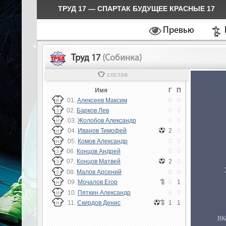
ТРУД 17 — СПАРТАК БУДУЩЕЕ КРАСНЫЕ 17
Превью
Труд 17
(Собинка)
состав
Имя
Г
П
01.
Алексеев Максим
0
0
В
02.
Барков Лев
0
0
З
03.
Жолобов Александр
0
0
Н
04.
Иванов Тимофей
2
0
Н
05.
Комов Александр
0
0
Н
06.
Концов Андрей
0
0
З
07.
Концов Матвей
2
0
З
08.
Малов Арсений
0
0
З
09.
Мочалов Егор
0
1
Н
10.
Пяткин Александр
0
0
Н
11.
Скирдов Денис
1
1
Н