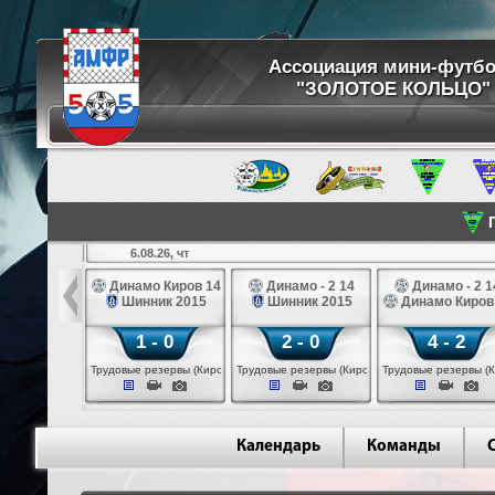
Ассоциация мини-футб
"ЗОЛОТОЕ КОЛЬЦО"
П
6.08.26, чт
ртуна 14
Динамо Киров 14
Динамо - 2 14
Динамо - 2 1
3 белые 14
Шинник 2015
Шинник 2015
Динамо Киров
 - 2
1 - 0
2 - 0
4 - 2
 (Череповец)
Трудовые резервы (Киров)
Трудовые резервы (Киров)
Трудовые резервы (К
Календарь
Команды