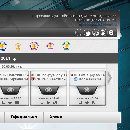
г. Ярославль, ул. Чайковского д. 40, 5 этаж, офис 22
тел/факс (4852) 31-60-61
mini-football76@mail.ru
014 г.р.
10.08.26, пнд
аши Надежды 14
СШ по футболу 14
СШ им. Ярцева 14
СШ № 1 Те
Ш им. Ярцева 14
СШ № 1 Текстильщик 14
Волжанин 14
Грань
начало в 12:00
начало в 12:00
начало в 13:00
начало в 
Официально
Архив