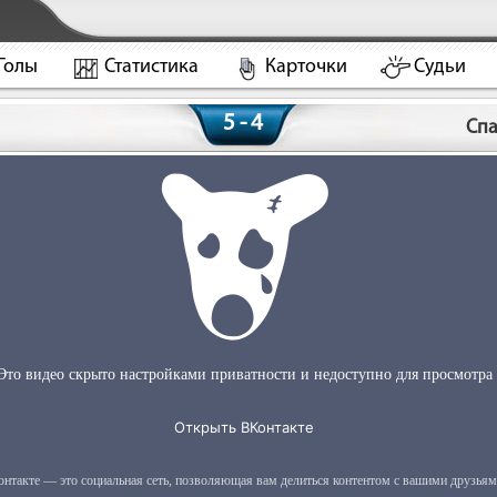
Голы
Статистика
Карточки
Судьи
5 - 4
Спа