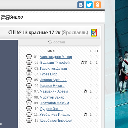
Видео
СШ № 13 красные 17 2к
(Ярославль)
состав
Имя
Г
П
01.
Александров Макар
0
0
З
02.
Будахин Тимофей
1
1
Н
03.
Гаврилюк Демид
0
0
В
04.
Гусев Егор
0
0
Н
05.
Иванов Арсений
0
0
З
06.
Карпов Никита
0
0
Н
07.
Мазманян Артем
1
0
З
08.
Муратов Захар
0
0
З
09.
Платонов Максим
0
0
З
10.
Руднев Захар
0
0
Н
11.
Утебалиев Ильдар
1
0
З
12.
Щербаков Тимофей
0
0
Н