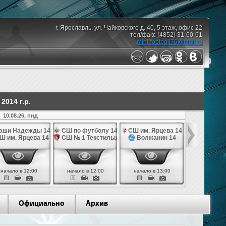
г. Ярославль, ул. Чайковского д. 40, 5 этаж, офис 22
тел/факс (4852) 31-60-61
mini-football76@mail.ru
014 г.р.
10.08.26, пнд
аши Надежды 14
СШ по футболу 14
СШ им. Ярцева 14
СШ № 1 Те
Ш им. Ярцева 14
СШ № 1 Текстильщик 14
Волжанин 14
Грань
начало в 12:00
начало в 12:00
начало в 13:00
начало в 
Официально
Архив