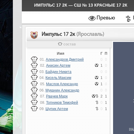
ИМПУЛЬС 17 2К — СШ № 13 КРАСНЫЕ 17 2К
Превью
Импульс 17 2к
(Ярославль)
состав
Имя
Г
П
01.
Александров Дмитрий
0
0
В
02.
Анисин Артем
1
0
Н
03.
Байдин Никита
0
0
З
04.
Кисель Максим
1
0
З
05.
Маслов Александр
1
0
Н
06.
Муканин Александр
0
0
З
07.
Рвачев Марк
2
1
Н
08.
Топников Тимофей
0
1
Н
09.
Шупик Артем
0
1
З