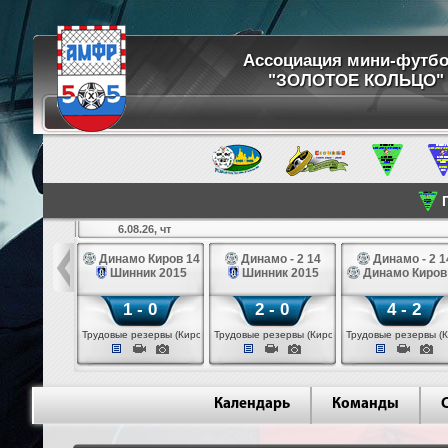
Ассоциация мини-футб
"ЗОЛОТОЕ КОЛЬЦО"
П
6.08.26, чт
ртуна 14
Динамо Киров 14
Динамо - 2 14
Динамо - 2 1
3 белые 14
Шинник 2015
Шинник 2015
Динамо Киров
 - 2
1 - 0
2 - 0
4 - 2
 (Череповец)
Трудовые резервы (Киров)
Трудовые резервы (Киров)
Трудовые резервы (К
Календарь
Команды