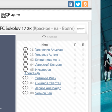
Видео
FC Sokolov 17 2к
(Красное - на - Волге)
состав
Имя
Г
П
01.
Галиуллин Альвиан
0
0
З
02.
Головлев Артем
0
0
З
03.
Куприянова Анна
0
0
Н
04.
Лаговский Климент
0
0
Н
05.
Никоноров
Н
0
0
Александр
06.
Ситников Иван
0
0
З
07.
Смирнов Спартак
0
0
Н
08.
Чернов Александр
0
0
З
09.
Чернов Лев
0
0
Н