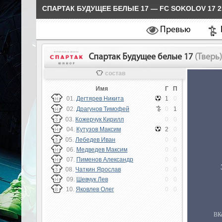
СПАРТАК БУДУЩЕЕ БЕЛЫЕ 17 — FC SOKOLOV 17 2
Превью
Спартак Будущее белые 17
(Тверь
состав
Имя
Г
П
01.
Дегтярев Никита
1
0
Н
02.
Драгунов Тимофей
0
1
Н
03.
Кожерчук Кирилл
0
0
З
04.
Кутузов Максим
2
0
Н
05.
Лебедев Иван
0
0
З
06.
Медведев Максим
0
0
Н
07.
Пименов Александр
0
0
Н
08.
Чаткин Ярослав
0
0
З
09.
Шевчук Лев
0
0
Н
10.
Яковлев Олег
0
0
В