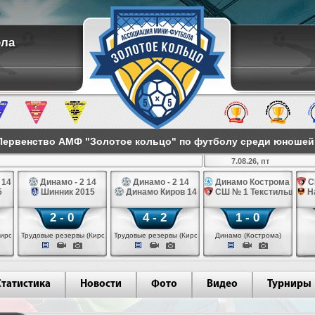
ола
ервенство АМФ "Золотое кольцо" по футболу среди юношей 2
7.08.26, пт
 14
Динамо - 2 14
Динамо - 2 14
Динамо Кострома 14
С
5
Шинник 2015
Динамо Киров 14
СШ № 1 Текстильщик 1
Н
2 - 0
4 - 2
1 - 0
иров)
Трудовые резервы (Киров)
Трудовые резервы (Киров)
Динамо (Кострома)
Статистика
Новости
Фото
Видео
Турниры