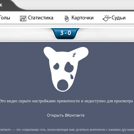
К
Голы
Статистика
Карточки
Судьи
3 - 0
)