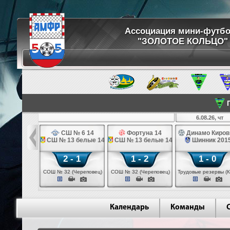
Ассоциация мини-футб
"ЗОЛОТОЕ КОЛЬЦО"
П
8.26, ср
6.08.26, чт
ртуна 14
СШ № 6 14
Фортуна 14
Динамо Киров
 № 6 14
СШ № 13 белые 14
СШ № 13 белые 14
Шинник 201
 - 2
2 - 1
1 - 2
1 - 0
 (Череповец)
СОШ № 32 (Череповец)
СОШ № 32 (Череповец)
Трудовые резервы (К
Календарь
Команды