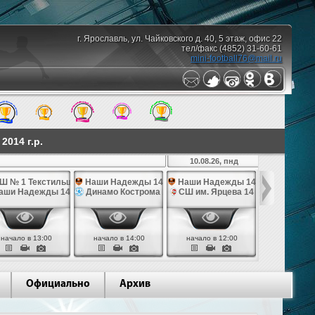
г. Ярославль, ул. Чайковского д. 40, 5 этаж, офис 22
тел/факс (4852) 31-60-61
mini-football76@mail.ru
014 г.р.
10.08.26, пнд
Ш № 1 Текстильщик 14
Наши Надежды 14
Наши Надежды 14
СШ по фут
4
аши Надежды 14
Динамо Кострома 14
СШ им. Ярцева 14
СШ № 1 Те
начало в 13:00
начало в 14:00
начало в 12:00
начало в 
Официально
Архив