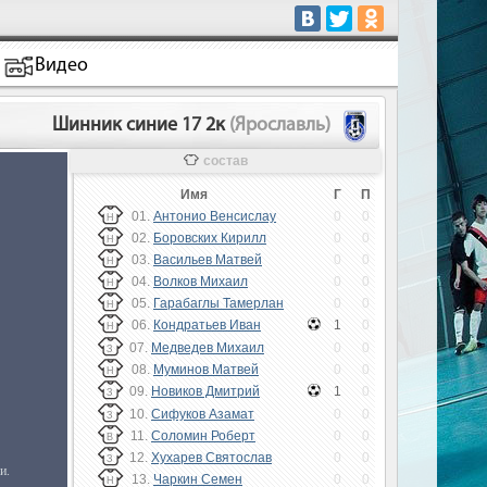
Видео
Шинник синие 17 2к
(Ярославль)
состав
Имя
Г
П
01.
Антонио Венсислау
0
0
Н
02.
Боровских Кирилл
0
0
Н
03.
Васильев Матвей
0
0
Н
04.
Волков Михаил
0
0
Н
05.
Гарабаглы Тамерлан
0
0
Н
06.
Кондратьев Иван
1
0
Н
07.
Медведев Михаил
0
0
З
08.
Муминов Матвей
0
0
Н
09.
Новиков Дмитрий
1
0
З
10.
Сифуков Азамат
0
0
З
11.
Соломин Роберт
0
0
В
12.
Хухарев Святослав
0
0
З
13.
Чаркин Семен
0
0
Н