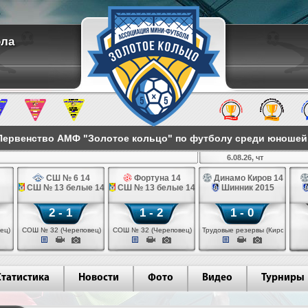
ола
ервенство АМФ "Золотое кольцо" по футболу среди юношей 2
6.08.26, чт
СШ № 6 14
Фортуна 14
Динамо Киров 14
СШ № 13 белые 14
СШ № 13 белые 14
Шинник 2015
2 - 1
1 - 2
1 - 0
ец)
СОШ № 32 (Череповец)
СОШ № 32 (Череповец)
Трудовые резервы (Киров)
Статистика
Новости
Фото
Видео
Турниры