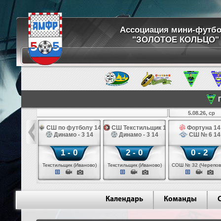
Ассоциация мини-футб
"ЗОЛОТОЕ КОЛЬЦО"
П
5.08.26, ср
 футболу 14
СШ по футболу 14
СШ Текстильщик 14
Фортуна 14
иор 14
Динамо - 3 14
Динамо - 3 14
СШ № 6 14
 - 0
1 - 0
2 - 0
0 - 2
щик (Иваново)
Текстильщик (Иваново)
Текстильщик (Иваново)
СОШ № 32 (Черепов
Календарь
Команды