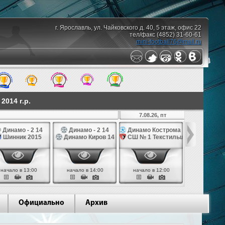
г. Ярославль, ул. Чайковского д. 40, 5 этаж, офис 22
тел/факс (4852) 31-60-61
mini-football76@mail.ru
014 г.р.
7.08.26, пт
Динамо - 2 14
Динамо - 2 14
Динамо Кострома 14
СШ № 1 Те
Шинник 2015
Динамо Киров 14
СШ № 1 Текстильщик 14
Наши Над
начало в 13:00
начало в 14:00
начало в 12:00
начало в 
Официально
Архив