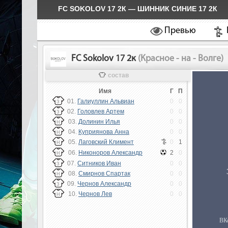
FC SOKOLOV 17 2К — ШИННИК СИНИЕ 17 2К
Превью
FC Sokolov 17 2к
(Красное - на - Волге)
состав
Имя
Г
П
01.
Галиуллин Альвиан
0
0
З
02.
Головлев Артем
0
0
З
03.
Долинин Илья
0
0
Н
04.
Куприянова Анна
0
0
Н
05.
Лаговский Климент
0
1
Н
06.
Никоноров Александр
2
0
Н
07.
Ситников Иван
0
0
З
08.
Смирнов Спартак
0
0
Н
09.
Чернов Александр
0
0
З
10.
Чернов Лев
0
0
Н