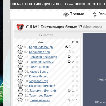
СШ № 1 ТЕКСТИЛЬЩИК БЕЛЫЕ 17 — ЮНИОР ЖЕЛТЫЕ 1
Превью
Гол
СШ № 1 Текстильщик белые 17
(Иваново)
состав
Имя
Г
П
01.
Бадия Александр
1
1
З
02.
Барабанов Лев
0
1
З
03.
Бирюлин Александр
1
0
Н
04.
Зазнобин Максим
2
0
Н
05.
Золотых Петр
0
0
Н
06.
Казеев Борис
0
0
Н
07.
Ковтун Леонид
0
0
З
08.
Морозов Егор
0
0
В
09.
Паклянов Тимофей
0
0
З
10.
Тавторкин Дмитрий
1
0
Н
11.
Терентьев Павел
0
0
Н
12.
Шитов Алексей
0
1
Н