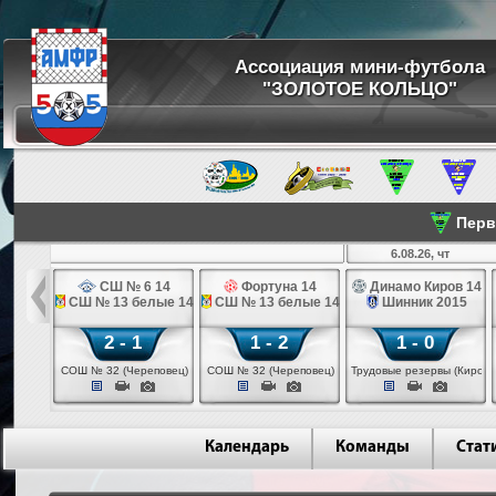
Ассоциация мини-футбола
"ЗОЛОТОЕ КОЛЬЦО"
Перве
ср
6.08.26, чт
а 14
СШ № 6 14
Фортуна 14
Динамо Киров 14
 14
СШ № 13 белые 14
СШ № 13 белые 14
Шинник 2015
2 - 1
1 - 2
1 - 0
еповец)
СОШ № 32 (Череповец)
СОШ № 32 (Череповец)
Трудовые резервы (Киров)
Календарь
Команды
Стат