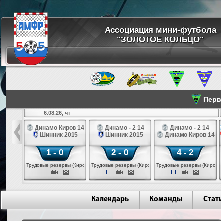
Ассоциация мини-футбола
"ЗОЛОТОЕ КОЛЬЦО"
Перве
6.08.26, чт
а 14
Динамо Киров 14
Динамо - 2 14
Динамо - 2 14
лые 14
Шинник 2015
Шинник 2015
Динамо Киров 14
1 - 0
2 - 0
4 - 2
еповец)
Трудовые резервы (Киров)
Трудовые резервы (Киров)
Трудовые резервы (Киров)
Календарь
Команды
Стат