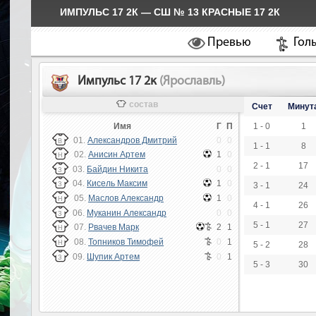
ИМПУЛЬС 17 2К — СШ № 13 КРАСНЫЕ 17 2К
Превью
Гол
Импульс 17 2к
(Ярославль)
состав
Счет
Минут
Имя
Г
П
1 - 0
1
01.
Александров Дмитрий
0
0
В
1 - 1
8
02.
Анисин Артем
1
0
Н
2 - 1
17
03.
Байдин Никита
0
0
З
04.
Кисель Максим
1
0
З
3 - 1
24
05.
Маслов Александр
1
0
Н
4 - 1
26
06.
Муканин Александр
0
0
З
5 - 1
27
07.
Рвачев Марк
2
1
Н
08.
Топников Тимофей
0
1
Н
5 - 2
28
09.
Шупик Артем
0
1
З
5 - 3
30