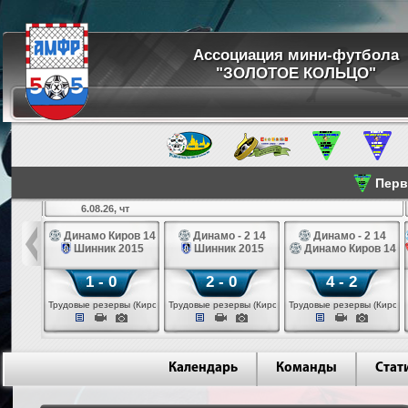
Ассоциация мини-футбола
"ЗОЛОТОЕ КОЛЬЦО"
Перве
6.08.26, чт
а 14
Динамо Киров 14
Динамо - 2 14
Динамо - 2 14
лые 14
Шинник 2015
Шинник 2015
Динамо Киров 14
1 - 0
2 - 0
4 - 2
еповец)
Трудовые резервы (Киров)
Трудовые резервы (Киров)
Трудовые резервы (Киров)
Календарь
Команды
Стат