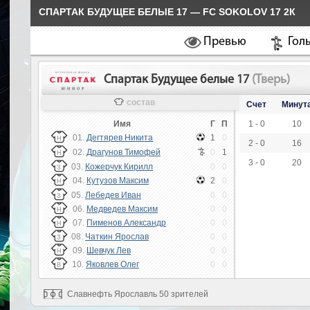
СПАРТАК БУДУЩЕЕ БЕЛЫЕ 17 — FC SOKOLOV 17 2К
Превью
Гол
Спартак Будущее белые 17
(Тверь)
состав
Счет
Минут
Имя
Г
П
1 - 0
10
01.
Дегтярев Никита
1
0
Н
2 - 0
16
02.
Драгунов Тимофей
0
1
Н
3 - 0
20
03.
Кожерчук Кирилл
0
0
З
04.
Кутузов Максим
2
0
Н
05.
Лебедев Иван
0
0
З
06.
Медведев Максим
0
0
Н
07.
Пименов Александр
0
0
Н
08.
Чаткин Ярослав
0
0
З
09.
Шевчук Лев
0
0
Н
10.
Яковлев Олег
0
0
В
Славнефть Ярославль 50 зрителей