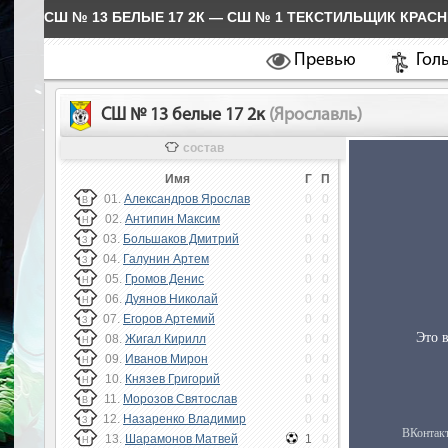
СШ № 13 БЕЛЫЕ 17 2К — СШ № 1 ТЕКСТИЛЬЩИК КРАСН
Превью
Гол
СШ № 13 белые 17 2к
(Ярославль)
состав
Имя
Г
П
01.
Александров Ярослав
0
0
В
02.
Антипин Максим
0
0
Н
03.
Большаков Дмитрий
0
0
З
04.
Галунин Артем
0
0
З
05.
Громов Денис
0
0
Н
06.
Дуянов Николай
0
0
Н
07.
Егоров Артемий
0
0
З
08.
Жигал Кирилл
0
0
Н
09.
Иванов Мирон
0
0
Н
10.
Князев Григорий
0
0
Н
11.
Морозов Святослав
0
0
В
12.
Назаренко Владимир
0
0
З
13.
Шарамонов Матвей
1
0
Н