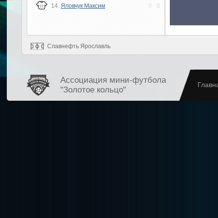
14.
Яловчук Максим
0
0
Н
Славнефть Ярославль
Ассоциация мини-футбола
Главн
"Золотое кольцо"