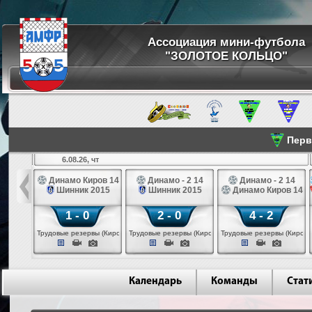
Ассоциация мини-футбола
"ЗОЛОТОЕ КОЛЬЦО"
Перве
6.08.26, чт
а 14
Динамо Киров 14
Динамо - 2 14
Динамо - 2 14
лые 14
Шинник 2015
Шинник 2015
Динамо Киров 14
1 - 0
2 - 0
4 - 2
еповец)
Трудовые резервы (Киров)
Трудовые резервы (Киров)
Трудовые резервы (Киров)
Календарь
Команды
Стат