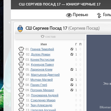
СШ СЕРГИЕВ ПОСАД 17 — ЮНИОР ЧЕРНЫЕ 17
Превью
Гол
СШ Сергиев Посад 17
(Сергиев Посад)
состав
Имя
Г
П
01.
Гринев Тимофей
1
0
З
02.
Долгих Роман
1
0
Н
03.
Конев Ростислав
0
0
З
04.
Кузнецов Павел
0
0
Н
05.
Ларионов Клим
1
0
З
06.
Мартьянов Дмитрий
0
0
Н
07.
Молчан Матвей
1
0
З
08.
Панин Глеб
1
0
З
09.
Погонин Михаил
1
0
З
10.
Пономарев Андрей
0
0
Н
11.
Соколенко Макар
0
0
Н
12.
Ткач Александр
0
0
З
13.
Цепелев Арсений
0
0
В