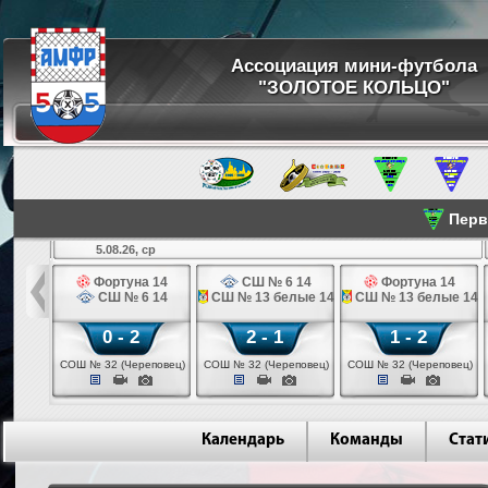
Ассоциация мини-футбола
"ЗОЛОТОЕ КОЛЬЦО"
Перве
5.08.26, ср
льщик 14
Фортуна 14
СШ № 6 14
Фортуна 14
 3 14
СШ № 6 14
СШ № 13 белые 14
СШ № 13 белые 14
0 - 2
2 - 1
1 - 2
ваново)
СОШ № 32 (Череповец)
СОШ № 32 (Череповец)
СОШ № 32 (Череповец)
Календарь
Команды
Стат