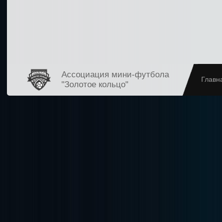
Ассоциация мини-футбола
Главн
"Золотое кольцо"