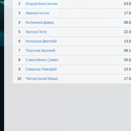
2
Егоров Константин
03.
3
Иванов Антон
17.
4
Кольчиков Давид
08.
5
Кресов Петр
22.
6
Кузнецов Дмитрий
13.
7
Порозов Арсений
08.
8
Саволайнен Семен
05.
9
Смирнов Тимофей
23.
10
Чипуштанов Макар
17.