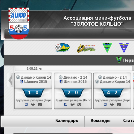
Ассоциация мини-футбола
"ЗОЛОТОЕ КОЛЬЦО"
Перве
6.08.26, чт
а 14
Динамо Киров 14
Динамо - 2 14
Динамо - 2 14
лые 14
Шинник 2015
Шинник 2015
Динамо Киров 14
1 - 0
2 - 0
4 - 2
еповец)
Трудовые резервы (Киров)
Трудовые резервы (Киров)
Трудовые резервы (Киров)
Календарь
Команды
Стат