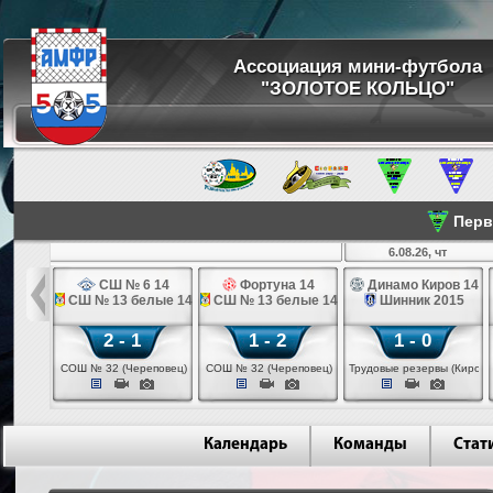
Ассоциация мини-футбола
"ЗОЛОТОЕ КОЛЬЦО"
Перве
ср
6.08.26, чт
а 14
СШ № 6 14
Фортуна 14
Динамо Киров 14
 14
СШ № 13 белые 14
СШ № 13 белые 14
Шинник 2015
2 - 1
1 - 2
1 - 0
еповец)
СОШ № 32 (Череповец)
СОШ № 32 (Череповец)
Трудовые резервы (Киров)
Календарь
Команды
Стат