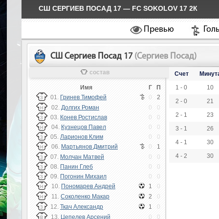
СШ СЕРГИЕВ ПОСАД 17 — FC SOKOLOV 17 2К
Превью
Гол
СШ Сергиев Посад 17
(Сергиев Посад)
состав
Счет
Минут
Имя
Г
П
1 - 0
10
01.
Гринев Тимофей
0
2
З
2 - 0
21
02.
Долгих Роман
0
0
Н
2 - 1
23
03.
Конев Ростислав
0
0
З
04.
Кузнецов Павел
0
0
Н
3 - 1
26
05.
Ларионов Клим
0
0
З
4 - 1
30
06.
Мартьянов Дмитрий
0
1
Н
4 - 2
30
07.
Молчан Матвей
0
0
З
08.
Панин Глеб
0
0
З
09.
Погонин Михаил
0
0
З
10.
Пономарев Андрей
1
0
Н
11.
Соколенко Макар
2
0
Н
12.
Ткач Александр
1
0
З
13.
Цепелев Арсений
0
0
В