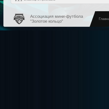
Ассоциация мини-футбола
Главн
"Золотое кольцо"