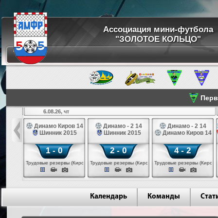
Ассоциация мини-футбола
"ЗОЛОТОЕ КОЛЬЦО"
Перве
6.08.26, чт
а 14
Динамо Киров 14
Динамо - 2 14
Динамо - 2 14
лые 14
Шинник 2015
Шинник 2015
Динамо Киров 14
1 - 0
2 - 0
4 - 2
еповец)
Трудовые резервы (Киров)
Трудовые резервы (Киров)
Трудовые резервы (Киров)
Календарь
Команды
Стат