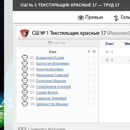
СШ № 1 ТЕКСТИЛЬЩИК КРАСНЫЕ 17 — ТРУД 17
Превью
Гол
СШ № 1 Текстильщик красные 17
(Иваново
состав
Счет
Ми
Имя
Г
П
0 - 1
01.
Исмаилов Ислам
0
0
З
0 - 2
02.
Капустин Владимир
0
0
Н
03.
Кренделев Иван
0
0
Н
04.
Мищенков Савелий
0
0
Н
05.
Подпорин Максим
0
0
З
06.
Серебряков Алексей
0
0
Н
07.
Синев Федор
0
0
В
08.
Смирнов Тимофей
0
0
З
09.
Шеберстов Михаил
0
0
Н
Славнефть Ярославль