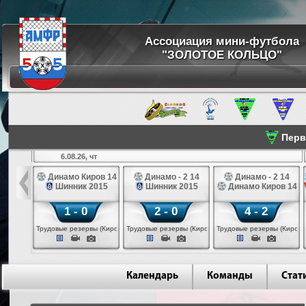
Ассоциация мини-футбола
"ЗОЛОТОЕ КОЛЬЦО"
Перве
6.08.26, чт
а 14
Динамо Киров 14
Динамо - 2 14
Динамо - 2 14
лые 14
Шинник 2015
Шинник 2015
Динамо Киров 14
1 - 0
2 - 0
4 - 2
еповец)
Трудовые резервы (Киров)
Трудовые резервы (Киров)
Трудовые резервы (Киров)
Календарь
Команды
Стат