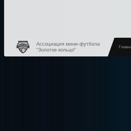
Ассоциация мини-футбола
Главн
"Золотое кольцо"