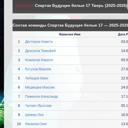
Спартак Будущее белые 17 Тверь (2025-2026)
Состав команды Спартак Будущее белые 17 — 2025-202
Фамилия Имя
Дата 
1
Дегтярев Никита
03.
2
Драгунов Тимофей
14.
3
Кожерчук Кирилл
05.
4
Кутузов Максим
27.
5
Лебедев Иван
22.
6
Медведев Максим
24.
7
Пименов Александр
17.
8
Чаткин Ярослав
05.
9
Шевчук Лев
16.
10
Яковлев Олег
13.