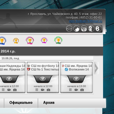
г. Ярославль, ул. Чайковского д. 40, 5 этаж, офис 22
тел/факс (4852) 31-60-61
mini-football76@mail.ru
014 г.р.
10.08.26, пнд
аши Надежды 14
СШ по футболу 14
СШ им. Ярцева 14
СШ № 1 Те
Ш им. Ярцева 14
СШ № 1 Текстильщик 14
Волжанин 14
Грань
начало в 12:00
начало в 12:00
начало в 13:00
начало в 
Официально
Архив