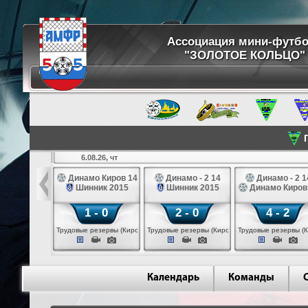
Ассоциация мини-футб
"ЗОЛОТОЕ КОЛЬЦО"
П
6.08.26, чт
ртуна 14
Динамо Киров 14
Динамо - 2 14
Динамо - 2 1
3 белые 14
Шинник 2015
Шинник 2015
Динамо Киров
 - 2
1 - 0
2 - 0
4 - 2
 (Череповец)
Трудовые резервы (Киров)
Трудовые резервы (Киров)
Трудовые резервы (К
Календарь
Команды