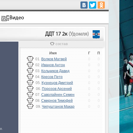
Видео
ДДТ 17 2к
(Удомля)
состав
Имя
Г
П
01.
Волков Матвей
0
0
З
02.
Иванов Антон
0
0
З
03.
Кольчиков Давид
0
0
З
04.
Кресов Петр
0
0
З
05.
Кузнецов Дмитрий
0
0
В
06.
Порозов Арсений
0
0
Н
07.
Саволайнен Семен
0
0
З
08.
Смирнов Тимофей
0
0
З
09.
Чипуштанов Макар
0
0
Н