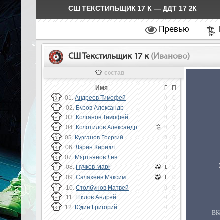
СШ ТЕКСТИЛЬЩИК 17 К — ДДТ 17 2К
Превью
СШ Текстильщик 17 к
(Иваново)
состав
Имя
Г
П
01.
Андреев Тимофей
0
0
З
02.
Буров Александр
0
0
Н
03.
Колганов Тимофей
0
0
Н
04.
Колотилов Александр
0
1
Н
05.
Курганов Георгий
0
0
З
06.
Ларин Кирилл
0
0
В
07.
Мартьянов Лев
0
0
З
08.
Пучков Марк
1
0
Н
09.
Салахеев Максим
1
0
Н
10.
Столбунов Матвей
0
0
Н
11.
Шилов Андрей
0
0
Н
12.
Юдин Григорий
0
0
З