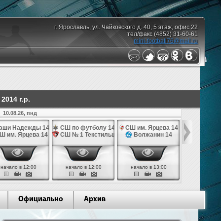
г. Ярославль, ул. Чайковского д. 40, 5 этаж, офис 22
тел/факс (4852) 31-60-61
mini-football76@mail.ru
014 г.р.
10.08.26, пнд
аши Надежды 14
СШ по футболу 14
СШ им. Ярцева 14
СШ № 1 Те
Ш им. Ярцева 14
СШ № 1 Текстильщик 14
Волжанин 14
Грань
начало в 12:00
начало в 12:00
начало в 13:00
начало в 
Официально
Архив