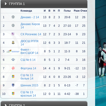
ГРУППА 1
Команда
И
В
Н
П
Голы
Разн
Очки
1
Динамо - 2 14
13
8
2
3
20-8
12
26
Динамо Киров
2
13
7
4
2
27-10
17
25
14
3
СК Рогачево 14
12
7
2
3
23-14
9
23
ДЮСШ РППК
4
12
6
3
3
18-7
11
21
14
Факел -
5
8
5
1
2
11-3
8
16
ВятСШОР 14
6
СШ № 6 14
8
5
1
2
7-4
3
16
7
Фортуна 14
14
4
1
9
9-21
-12
13
СШ № 13
8
12
4
0
8
23-26
-3
12
белые 14
9
Шинник 2015
8
2
1
5
6-13
-7
7
СШ № 13
10
12
0
1
11
4-42
-38
1
красные 14
ГРУППА 2