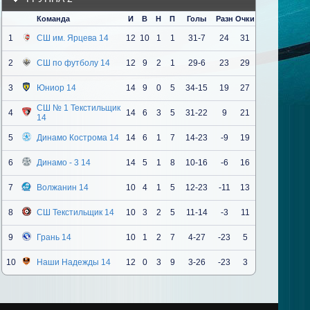
Команда
И
В
Н
П
Голы
Разн
Очки
1
СШ им. Ярцева 14
12
10
1
1
31-7
24
31
2
СШ по футболу 14
12
9
2
1
29-6
23
29
3
Юниор 14
14
9
0
5
34-15
19
27
СШ № 1 Текстильщик
4
14
6
3
5
31-22
9
21
14
5
Динамо Кострома 14
14
6
1
7
14-23
-9
19
6
Динамо - 3 14
14
5
1
8
10-16
-6
16
7
Волжанин 14
10
4
1
5
12-23
-11
13
8
СШ Текстильщик 14
10
3
2
5
11-14
-3
11
9
Грань 14
10
1
2
7
4-27
-23
5
10
Наши Надежды 14
12
0
3
9
3-26
-23
3