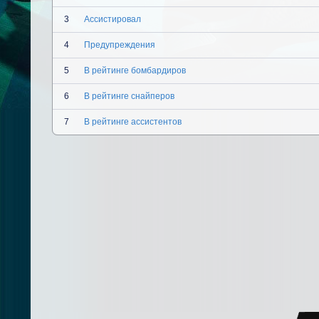
3
Ассистировал
4
Предупреждения
5
В рейтинге бомбардиров
6
В рейтинге снайперов
7
В рейтинге ассистентов