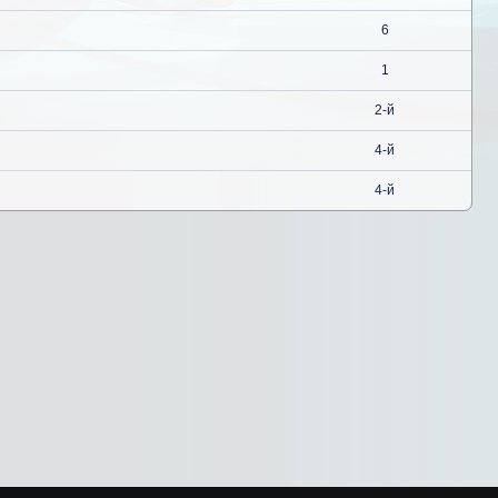
6
1
2-й
4-й
4-й