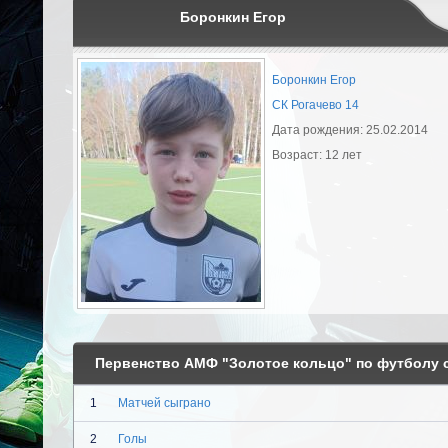
Боронкин Егор
Боронкин Егор
СК Рогачево 14
Дата рождения: 25.02.2014
Возраст: 12 лет
Первенство АМФ "Золотое кольцо" по футболу с
1
Матчей сыграно
2
Голы