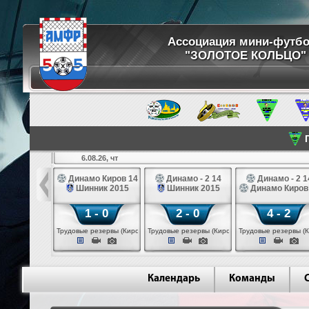
Ассоциация мини-футб
"ЗОЛОТОЕ КОЛЬЦО"
П
6.08.26, чт
ртуна 14
Динамо Киров 14
Динамо - 2 14
Динамо - 2 1
3 белые 14
Шинник 2015
Шинник 2015
Динамо Киров
 - 2
1 - 0
2 - 0
4 - 2
 (Череповец)
Трудовые резервы (Киров)
Трудовые резервы (Киров)
Трудовые резервы (К
Календарь
Команды