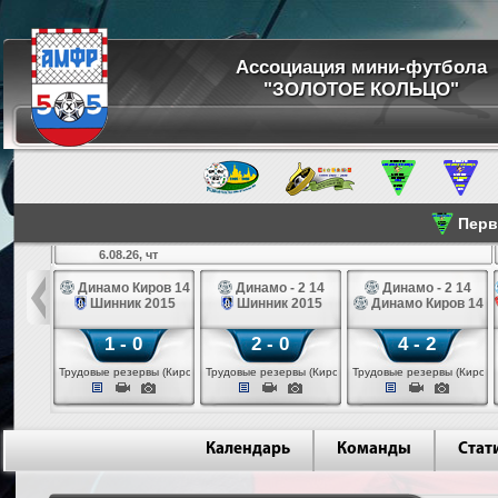
Ассоциация мини-футбола
"ЗОЛОТОЕ КОЛЬЦО"
Перве
6.08.26, чт
а 14
Динамо Киров 14
Динамо - 2 14
Динамо - 2 14
лые 14
Шинник 2015
Шинник 2015
Динамо Киров 14
1 - 0
2 - 0
4 - 2
еповец)
Трудовые резервы (Киров)
Трудовые резервы (Киров)
Трудовые резервы (Киров)
Календарь
Команды
Стат