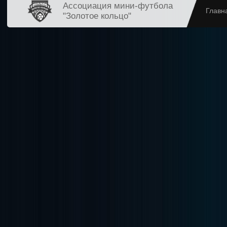
Ассоциация мини-футбола
Главн
"Золотое кольцо"