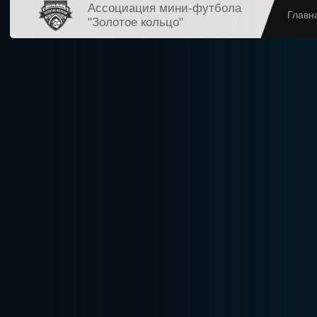
Ассоциация мини-футбола
Главн
"Золотое кольцо"