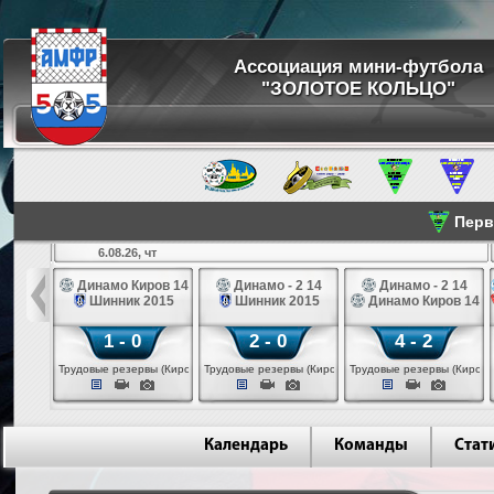
Ассоциация мини-футбола
"ЗОЛОТОЕ КОЛЬЦО"
Перве
6.08.26, чт
а 14
Динамо Киров 14
Динамо - 2 14
Динамо - 2 14
лые 14
Шинник 2015
Шинник 2015
Динамо Киров 14
1 - 0
2 - 0
4 - 2
еповец)
Трудовые резервы (Киров)
Трудовые резервы (Киров)
Трудовые резервы (Киров)
Календарь
Команды
Стат