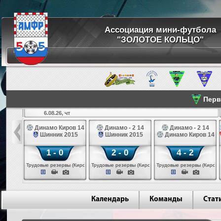
Ассоциация мини-футбола
"ЗОЛОТОЕ КОЛЬЦО"
Перве
6.08.26, чт
а 14
Динамо Киров 14
Динамо - 2 14
Динамо - 2 14
лые 14
Шинник 2015
Шинник 2015
Динамо Киров 14
1 - 0
2 - 0
4 - 2
еповец)
Трудовые резервы (Киров)
Трудовые резервы (Киров)
Трудовые резервы (Киров)
Календарь
Команды
Стат