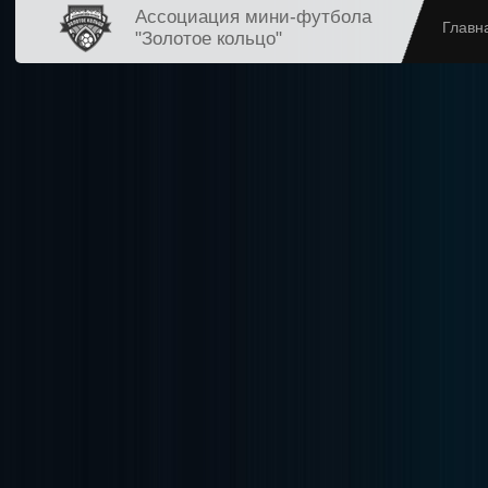
Ассоциация мини-футбола
Главн
"Золотое кольцо"