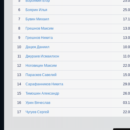
5
Боронкин Егор
25.
6
Боярин Илья
25.
7
Бувин Михаил
17.
8
Грешнов Максим
13.
9
Грешнов Никита
13.
10
Дацюк Даниил
10.
11
Джураев Исмаилхон
11.
12
Ноговицин Максим
22.
13
Параскев Савелий
15.
14
Сарафанников Никита
29.
15
Тимошин Александр
26.
16
Урин Вячеслав
03.
17
Чугуев Сергей
22.