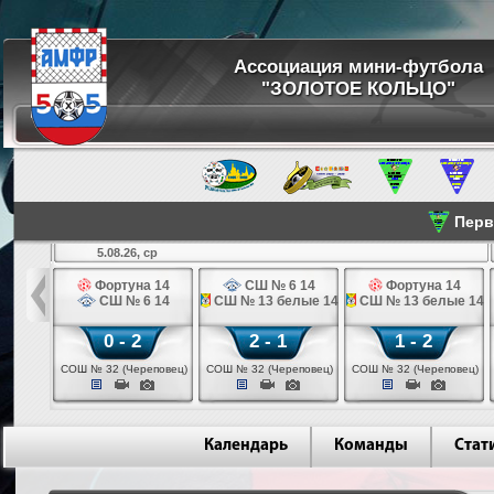
Ассоциация мини-футбола
"ЗОЛОТОЕ КОЛЬЦО"
Перве
5.08.26, ср
льщик 14
Фортуна 14
СШ № 6 14
Фортуна 14
 3 14
СШ № 6 14
СШ № 13 белые 14
СШ № 13 белые 14
0 - 2
2 - 1
1 - 2
ваново)
СОШ № 32 (Череповец)
СОШ № 32 (Череповец)
СОШ № 32 (Череповец)
Календарь
Команды
Стат