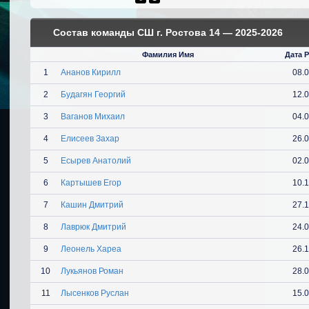
Состав команды СШ г. Ростова 14 — 2025-2026
Фамилия Имя
Дата 
1
Ананов Кирилл
08.
2
Будагян Георгий
12.
3
Ваганов Михаил
04.
4
Елисеев Захар
26.
5
Есырев Анатолий
02.
6
Картышев Егор
10.
7
Кашин Дмитрий
27.
8
Лаврюк Дмитрий
24.
9
Леонель Хареа
26.
10
Лукьянов Роман
28.
11
Лысенков Руслан
15.