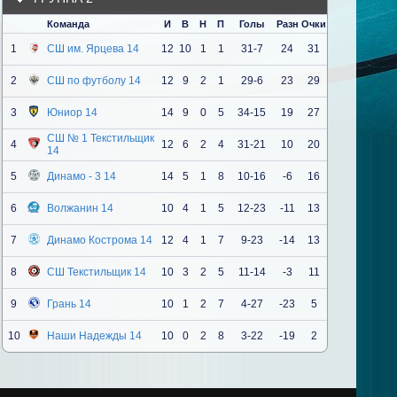
Команда
И
В
Н
П
Голы
Разн
Очки
1
СШ им. Ярцева 14
12
10
1
1
31-7
24
31
2
СШ по футболу 14
12
9
2
1
29-6
23
29
3
Юниор 14
14
9
0
5
34-15
19
27
СШ № 1 Текстильщик
4
12
6
2
4
31-21
10
20
14
5
Динамо - 3 14
14
5
1
8
10-16
-6
16
6
Волжанин 14
10
4
1
5
12-23
-11
13
7
Динамо Кострома 14
12
4
1
7
9-23
-14
13
8
СШ Текстильщик 14
10
3
2
5
11-14
-3
11
9
Грань 14
10
1
2
7
4-27
-23
5
10
Наши Надежды 14
10
0
2
8
3-22
-19
2