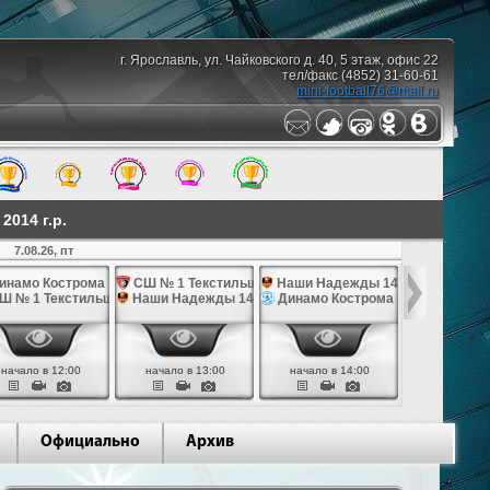
г. Ярославль, ул. Чайковского д. 40, 5 этаж, офис 22
тел/факс (4852) 31-60-61
mini-football76@mail.ru
014 г.р.
7.08.26, пт
10.08.26,
инамо Кострома 14
СШ № 1 Текстильщик 14
Наши Надежды 14
Наши Над
Ш № 1 Текстильщик 14
Наши Надежды 14
Динамо Кострома 14
СШ им. Яр
начало в 12:00
начало в 13:00
начало в 14:00
начало в 
Официально
Архив