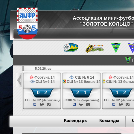
Ассоциация мини-футб
"ЗОЛОТОЕ КОЛЬЦО"
П
5.08.26, ср
кстильщик 14
Фортуна 14
СШ № 6 14
Фортуна 14
мо - 3 14
СШ № 6 14
СШ № 13 белые 14
СШ № 13 белые
 - 0
0 - 2
2 - 1
1 - 2
щик (Иваново)
СОШ № 32 (Череповец)
СОШ № 32 (Череповец)
СОШ № 32 (Черепов
Календарь
Команды