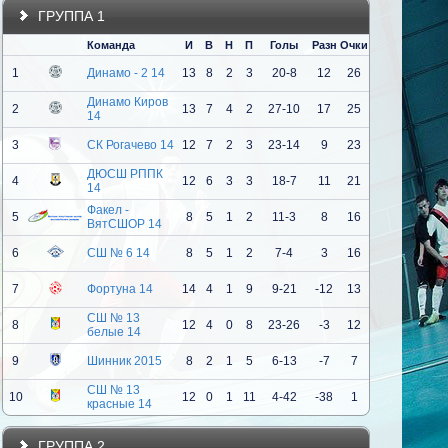
ГРУППА 1
Команда
И
В
Н
П
Голы
Разн
Очки
1
Динамо - 2 14
13
8
2
3
20-8
12
26
Динамо Киров
2
13
7
4
2
27-10
17
25
14
3
СК Рогачево 14
12
7
2
3
23-14
9
23
ДЮСШ РППК
4
12
6
3
3
18-7
11
21
14
Факел -
5
8
5
1
2
11-3
8
16
ВятСШОР 14
6
СШ № 6 14
8
5
1
2
7-4
3
16
7
Фортуна 14
14
4
1
9
9-21
-12
13
СШ № 13
8
12
4
0
8
23-26
-3
12
белые 14
9
Шинник 2015
8
2
1
5
6-13
-7
7
СШ № 13
10
12
0
1
11
4-42
-38
1
красные 14
ГРУППА 2