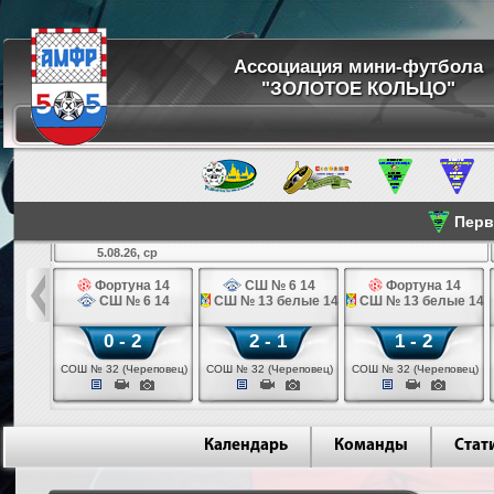
Ассоциация мини-футбола
"ЗОЛОТОЕ КОЛЬЦО"
Перве
5.08.26, ср
льщик 14
Фортуна 14
СШ № 6 14
Фортуна 14
 3 14
СШ № 6 14
СШ № 13 белые 14
СШ № 13 белые 14
0 - 2
2 - 1
1 - 2
ваново)
СОШ № 32 (Череповец)
СОШ № 32 (Череповец)
СОШ № 32 (Череповец)
Календарь
Команды
Стат