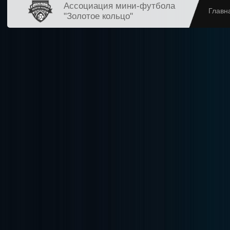
Ассоциация мини-футбола
Главн
"Золотое кольцо"