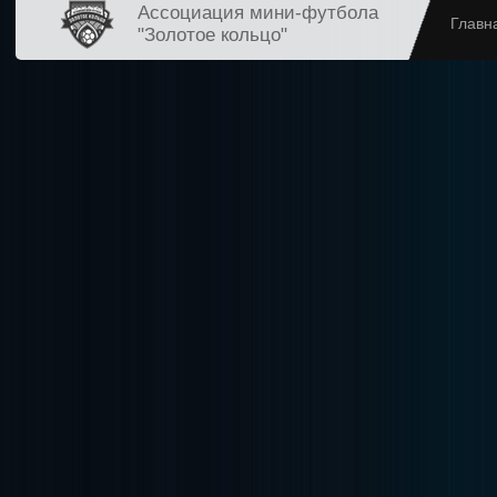
Ассоциация мини-футбола
Главн
"Золотое кольцо"