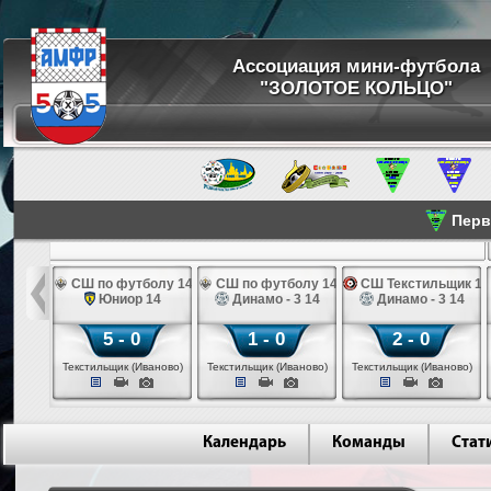
Ассоциация мини-футбола
"ЗОЛОТОЕ КОЛЬЦО"
Перве
ПК 14
СШ по футболу 14
СШ по футболу 14
СШ Текстильщик 14
во 14
Юниор 14
Динамо - 3 14
Динамо - 3 14
5 - 0
1 - 0
2 - 0
инск)
Текстильщик (Иваново)
Текстильщик (Иваново)
Текстильщик (Иваново)
Календарь
Команды
Стат