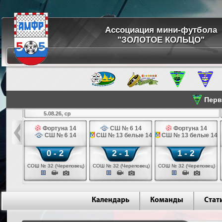
Ассоциация мини-футбола
"ЗОЛОТОЕ КОЛЬЦО"
Перве
5.08.26, ср
льщик 14
Фортуна 14
СШ № 6 14
Фортуна 14
 3 14
СШ № 6 14
СШ № 13 белые 14
СШ № 13 белые 14
0 - 2
2 - 1
1 - 2
ваново)
СОШ № 32 (Череповец)
СОШ № 32 (Череповец)
СОШ № 32 (Череповец)
Календарь
Команды
Стат