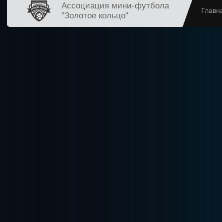
Ассоциация мини-футбола
Главн
"Золотое кольцо"