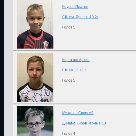
Коуров Платон
СШ им. Ярцева 13 2к
Голов 5
Коротков Архип
СШ № 13 13 л
Голов 5
Михалев Савелий
Динамо Киров черные 13
Голов 4