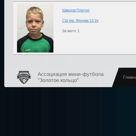
Швецов Платон
СШ им. Ярцева 13 2к
За матч: 1
Ассоциация мини-футбола
Главн
"Золотое кольцо"