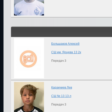
Большаков Алексей
СШ им. Ярцева 13 2к
Передач 3
Каракчиев Лев
СШ № 13 13 л
Передач 3