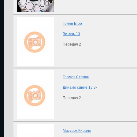
Голян Егор
Витязь 13
Передач 2
Громов Степан
Динамо синие 13 3к
Передач 2
Мазурок Кирилл