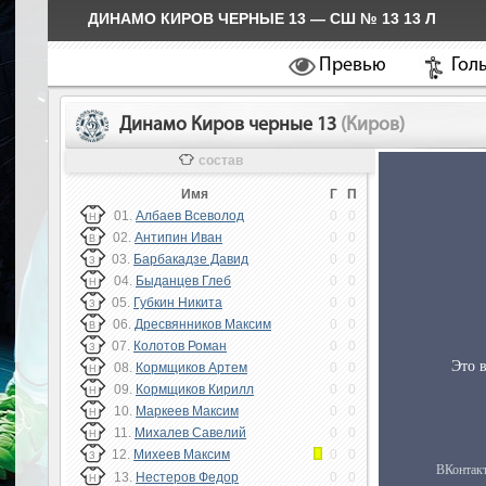
ДИНАМО КИРОВ ЧЕРНЫЕ 13 — СШ № 13 13 Л
Превью
Гол
Динамо Киров черные 13
(Киров)
состав
Имя
Г
П
01.
Албаев Всеволод
0
0
Н
02.
Антипин Иван
0
0
В
03.
Барбакадзе Давид
0
0
З
04.
Быданцев Глеб
0
0
Н
05.
Губкин Никита
0
0
З
06.
Дресвянников Максим
0
0
В
07.
Колотов Роман
0
0
З
08.
Кормщиков Артем
0
0
Н
09.
Кормщиков Кирилл
0
0
Н
10.
Маркеев Максим
0
0
Н
11.
Михалев Савелий
0
0
Н
12.
Михеев Максим
0
0
З
13.
Нестеров Федор
0
0
Н