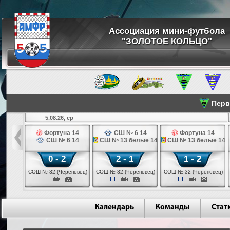
Ассоциация мини-футбола
"ЗОЛОТОЕ КОЛЬЦО"
Перве
5.08.26, ср
льщик 14
Фортуна 14
СШ № 6 14
Фортуна 14
 3 14
СШ № 6 14
СШ № 13 белые 14
СШ № 13 белые 14
0 - 2
2 - 1
1 - 2
ваново)
СОШ № 32 (Череповец)
СОШ № 32 (Череповец)
СОШ № 32 (Череповец)
Календарь
Команды
Стат