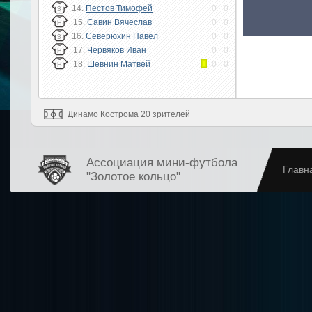
14.
Пестов Тимофей
0
0
З
15.
Савин Вячеслав
0
0
Н
16.
Северюхин Павел
0
0
З
17.
Червяков Иван
0
0
Н
18.
Шевнин Матвей
0
0
Н
Динамо Кострома 20 зрителей
Ассоциация мини-футбола
Главн
"Золотое кольцо"