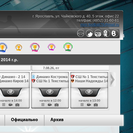
г. Ярославль, ул. Чайковского д. 40, 5 этаж, офис 22
тел/факс (4852) 31-60-61
mini-football76@mail.ru
014 г.р.
7.08.26, пт
Динамо - 2 14
Динамо Кострома 14
СШ № 1 Текстильщик 14
Наши Над
инамо Киров 14
СШ № 1 Текстильщик 14
Наши Надежды 14
Динамо Ко
начало в 14:00
начало в 12:00
начало в 13:00
начало в 
Официально
Архив