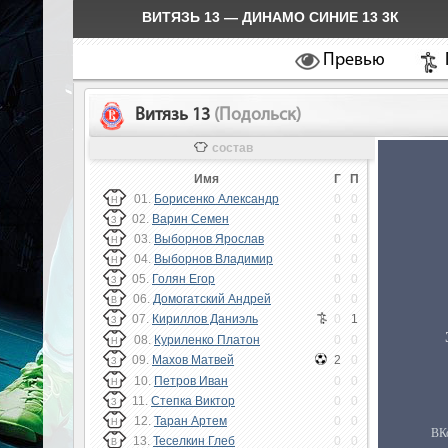
ВИТЯЗЬ 13 — ДИНАМО СИНИЕ 13 3К
Превью
Витязь 13
(Подольск)
состав
Имя
Г
П
01.
Борисенко Александр
0
0
Н
02.
Варин Семен
0
0
З
03.
Выборнов Ярослав
0
0
Н
04.
Выборнов Владимир
0
0
Н
05.
Голян Егор
0
0
З
06.
Домогатский Андрей
0
0
В
07.
Кириллов Даниэль
0
1
З
08.
Куриленко Платон
0
0
Н
09.
Махов Матвей
2
0
З
10.
Петров Иван
0
0
Н
11.
Степка Виктор
0
0
З
12.
Таран Артем
0
0
Н
13.
Теселкин Глеб
0
0
В