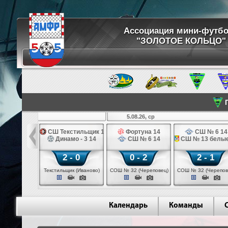
Ассоциация мини-футб
"ЗОЛОТОЕ КОЛЬЦО"
П
5.08.26, ср
 футболу 14
СШ Текстильщик 14
Фортуна 14
СШ № 6 14
мо - 3 14
Динамо - 3 14
СШ № 6 14
СШ № 13 белые
 - 0
2 - 0
0 - 2
2 - 1
щик (Иваново)
Текстильщик (Иваново)
СОШ № 32 (Череповец)
СОШ № 32 (Черепов
Календарь
Команды