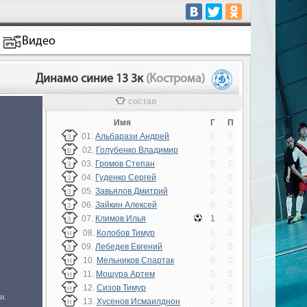
Видео
Динамо синие 13 3к
(Кострома)
состав
Имя
Г
П
01.
Альбарази Андрей
0
0
З
02.
Голубенко Владимир
0
0
В
03.
Громов Степан
0
0
З
04.
Гуденко Сергей
0
0
З
05.
Завьялов Дмитрий
0
0
З
06.
Зайкин Алексей
0
0
З
07.
Климов Илья
1
0
З
08.
Колобов Тимур
0
0
Н
09.
Лебедев Евгений
0
0
З
10.
Мельников Спартак
0
0
Н
11.
Мошура Артем
0
0
Н
12.
Сизов Тимур
0
0
Н
13.
Хусенов Исмаилднон
0
0
Н