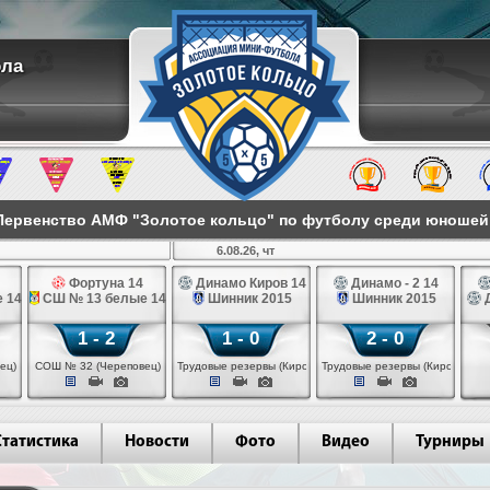
ола
ервенство АМФ "Золотое кольцо" по футболу среди юношей 2
6.08.26, чт
Фортуна 14
Динамо Киров 14
Динамо - 2 14
 14
СШ № 13 белые 14
Шинник 2015
Шинник 2015
Д
1 - 2
1 - 0
2 - 0
ец)
СОШ № 32 (Череповец)
Трудовые резервы (Киров)
Трудовые резервы (Киров)
Статистика
Новости
Фото
Видео
Турниры