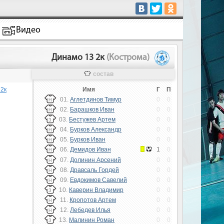
Видео
Динамо 13 2к
(Кострома)
состав
 2к
Имя
Г
П
01.
Аглетдинов Тимур
0
0
Н
02.
Барашков Иван
0
0
Н
03.
Бестужев Артем
0
0
З
04.
Бурков Александр
0
0
Н
05.
Бурков Иван
0
0
Н
06.
Демидов Иван
1
0
Н
07.
Долинин Арсений
0
0
Н
08.
Дравсаль Гордей
0
0
Н
09.
Евдокимов Савелий
0
0
Н
10.
Каверин Владимир
0
0
З
11.
Кропотов Артем
0
0
Н
12.
Лебедев Илья
0
0
Н
13.
Малинин Роман
0
0
З