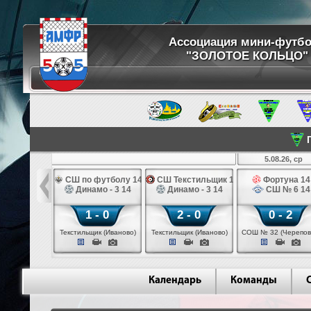
Ассоциация мини-футб
"ЗОЛОТОЕ КОЛЬЦО"
П
5.08.26, ср
 футболу 14
СШ по футболу 14
СШ Текстильщик 14
Фортуна 14
иор 14
Динамо - 3 14
Динамо - 3 14
СШ № 6 14
 - 0
1 - 0
2 - 0
0 - 2
щик (Иваново)
Текстильщик (Иваново)
Текстильщик (Иваново)
СОШ № 32 (Черепов
Календарь
Команды