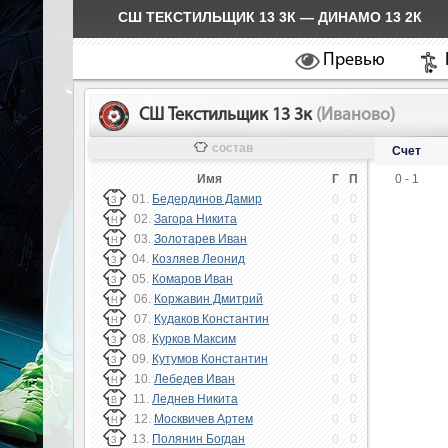
СШ ТЕКСТИЛЬЩИК 13 3К — ДИНАМО 13 2К
Превью
СШ Текстильщик 13 3к
(Иваново)
состав
Счет
Имя
Г
П
0 - 1
01.
Бедердинов Дамир
0
0
З
02.
Загора Никита
0
0
Н
03.
Золотарев Иван
0
0
Н
04.
Козляев Леонид
0
0
З
05.
Комаров Иван
0
0
З
06.
Коржавин Дмитрий
0
0
Н
07.
Кудаков Константин
0
0
Н
08.
Курков Максим
0
0
З
09.
Кутумов Константин
0
0
З
10.
Лебедев Иван
0
0
Н
11.
Леднев Никита
0
0
В
12.
Москвичев Артем
0
0
Н
13.
Полянин Богдан
0
0
З