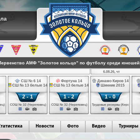
ола
ервенство АМФ "Золотое кольцо" по футболу среди юношей 2
6.08.26, чт
СШ № 6 14
Фортуна 14
Динамо Киров 14
СШ № 13 белые 14
СШ № 13 белые 14
Шинник 2015
2 - 1
1 - 2
1 - 0
ец)
СОШ № 32 (Череповец)
СОШ № 32 (Череповец)
Трудовые резервы (Киров)
Статистика
Новости
Фото
Видео
Турниры