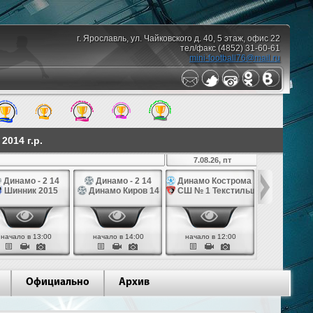
г. Ярославль, ул. Чайковского д. 40, 5 этаж, офис 22
тел/факс (4852) 31-60-61
mini-football76@mail.ru
014 г.р.
7.08.26, пт
Динамо - 2 14
Динамо - 2 14
Динамо Кострома 14
СШ № 1 Те
Шинник 2015
Динамо Киров 14
СШ № 1 Текстильщик 14
Наши Над
начало в 13:00
начало в 14:00
начало в 12:00
начало в 
Официально
Архив